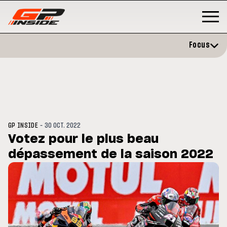
Focus
-
GP INSIDE
30 OCT. 2022
Votez pour le plus beau
dépassement de la saison 2022
GP
MOTO GP
rstone : Horaires et
Zarco évite l'opération et vise 
amme du GP de Grande-
retour en septembre
agne