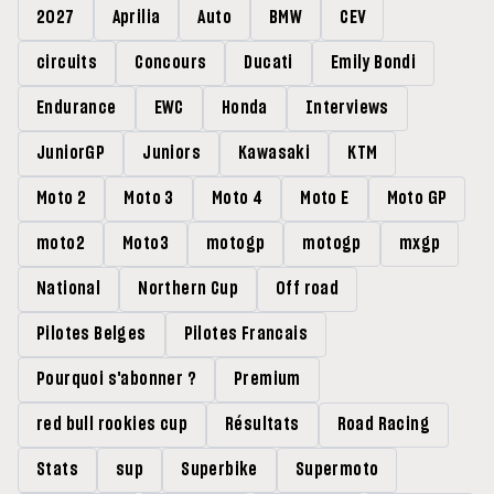
2027
Aprilia
Auto
BMW
CEV
circuits
Concours
Ducati
Emily Bondi
Endurance
EWC
Honda
Interviews
JuniorGP
Juniors
Kawasaki
KTM
Moto 2
Moto 3
Moto 4
Moto E
Moto GP
moto2
Moto3
motogp
motogp
mxgp
National
Northern Cup
Off road
Pilotes Belges
Pilotes Francais
Pourquoi s'abonner ?
Premium
red bull rookies cup
Résultats
Road Racing
Stats
sup
Superbike
Supermoto