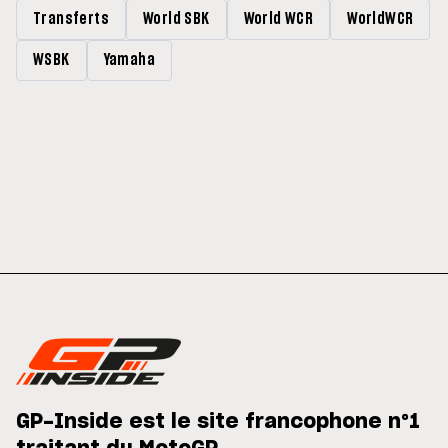
Transferts
World SBK
World WCR
WorldWCR
WSBK
Yamaha
GP-Inside est le site francophone n°1