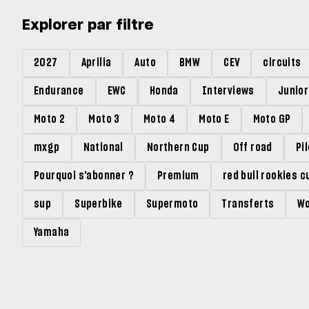
Explorer par filtre
2027
Aprilia
Auto
BMW
CEV
circuits
Endurance
EWC
Honda
Interviews
Junio
Moto 2
Moto 3
Moto 4
Moto E
Moto GP
mxgp
National
Northern Cup
Off road
Pi
Pourquoi s'abonner ?
Premium
red bull rookies c
sup
Superbike
Supermoto
Transferts
Wo
Yamaha