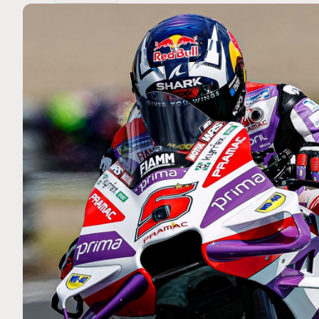
MOTO GP
 Ce club spécial dans
Silverstone : Horaires et Pr
rquez
Grande-Bretagne