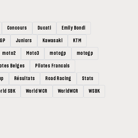
Concours
Ducati
Emily Bondi
rGP
Juniors
Kawasaki
KTM
moto2
Moto3
motogp
motogp
lotes Belges
Pilotes Francais
up
Résultats
Road Racing
Stats
rld SBK
World WCR
WorldWCR
WSBK