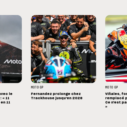
MOTO GP
MOTO GP
avec le
Fernandez prolonge chez
Viñales, fo
 « 11
Trackhouse jusqu'en 2028
remplacé p
 en 11
Ce n'est pa
»