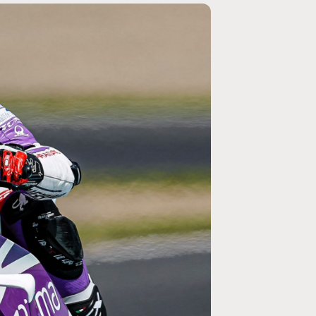
MOTO GP
ogramme du GP de
Zarco évite l'opération et vise un re
septembre