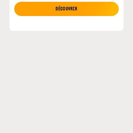
MOTO GP
DÉCOUVRIR
tour en
MotoGP : les cinq constructeurs signent un
accord historique pour 2027-2031