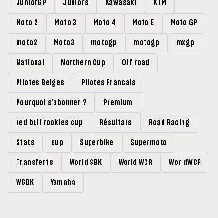
JuniorGP
Juniors
Kawasaki
KTM
Moto 2
Moto 3
Moto 4
Moto E
Moto GP
moto2
Moto3
motogp
motogp
mxgp
National
Northern Cup
Off road
Pilotes Belges
Pilotes Francais
Pourquoi s'abonner ?
Premium
red bull rookies cup
Résultats
Road Racing
Stats
sup
Superbike
Supermoto
Transferts
World SBK
World WCR
WorldWCR
WSBK
Yamaha