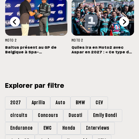
MOTO 2
MOTO 2
Baltus présent au GP de
Quiles ira en Moto2 avec
Belgique à Spa-
Aspar en 2027 : « Ce type de
Francorchamps
machine devrait me convenir
»
Explorer par filtre
2027
Aprilia
Auto
BMW
CEV
circuits
Concours
Ducati
Emily Bondi
Endurance
EWC
Honda
Interviews