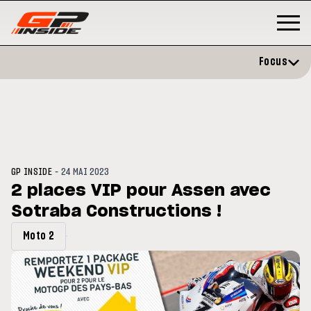
Focus
-
GP INSIDE
24 MAI 2023
2 places VIP pour Assen avec
Sotraba Constructions !
GP
MOTOGP
/ MOTO GP
 évite l'opération et vise un
Doublé Trackhouse en Sprint
Moto 2
r en septembre