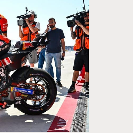
MOTO GP
ogramme du GP de
Zarco évite l'opération et vise un re
septembre