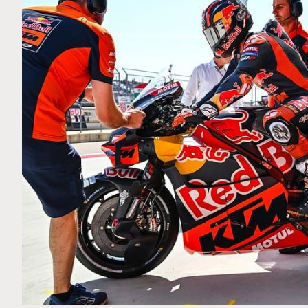
MOTO GP
Ce club spécial dans
Silverstone : Horaires et Pr
rquez
Grande-Bretagne