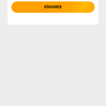
MOTO GP
DÉCOUVRIR
tour en
MotoGP : les cinq constructeurs signent un
accord historique pour 2027-2031