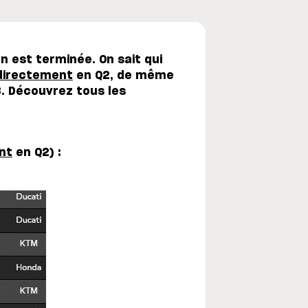
n est terminée. On sait qui
directement
en Q2, de même
. Découvrez tous les
nt
en Q2) :