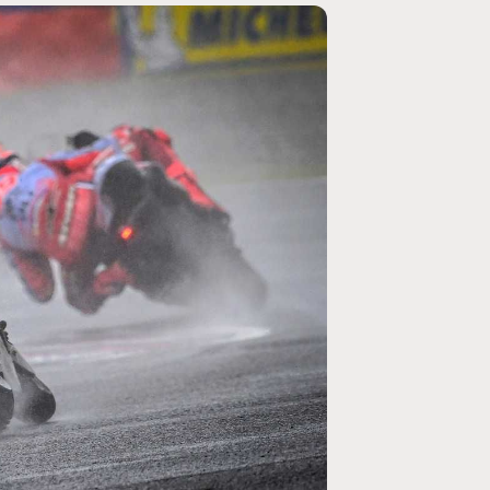
MOTOGP
/ MOTO GP
se un retour en
Doublé Trackhouse en Sprint