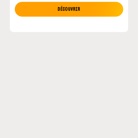
MOTO GP
DÉCOUVRIR
MotoGP : les cinq constructeurs signent un
accord historique pour 2027-2031