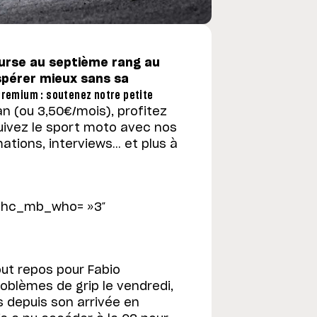
course au septième rang au
espérer mieux sans sa
remium : soutenez notre petite
 (ou 3,50€/mois), profitez
uivez le sport moto avec nos
ations, interviews… et plus à
 ihc_mb_who= »3″
out repos pour Fabio
roblèmes de grip le vendredi,
s depuis son arrivée en