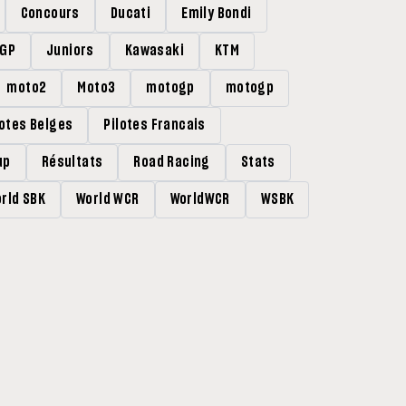
Concours
Ducati
Emily Bondi
rGP
Juniors
Kawasaki
KTM
moto2
Moto3
motogp
motogp
lotes Belges
Pilotes Francais
up
Résultats
Road Racing
Stats
rld SBK
World WCR
WorldWCR
WSBK