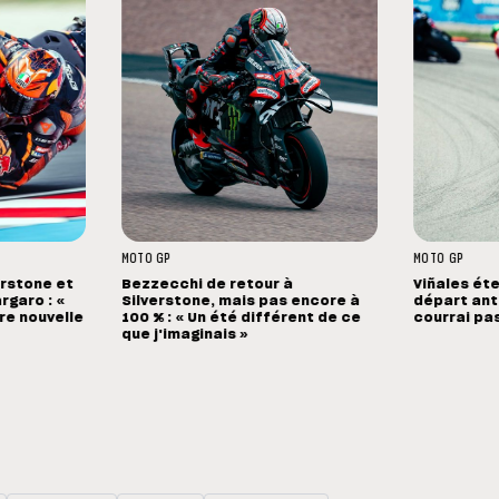
MOTO GP
MOTO GP
erstone et
Bezzecchi de retour à
Viñales éte
rgaro : «
Silverstone, mais pas encore à
départ anti
ure nouvelle
100 % : « Un été différent de ce
courrai pa
que j'imaginais »