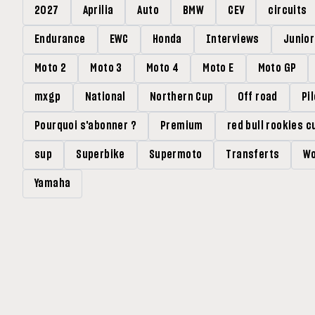
2027
Aprilia
Auto
BMW
CEV
circuits
Endurance
EWC
Honda
Interviews
Junio
Moto 2
Moto 3
Moto 4
Moto E
Moto GP
mxgp
National
Northern Cup
Off road
Pi
Pourquoi s'abonner ?
Premium
red bull rookies c
sup
Superbike
Supermoto
Transferts
Wo
Yamaha