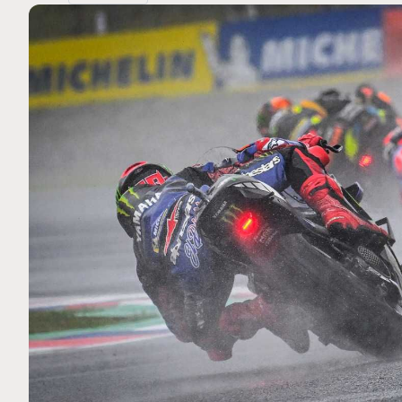
MOTO GP
 Ce club spécial dans
Zarco évite l'opération et vi
arquez
septembre