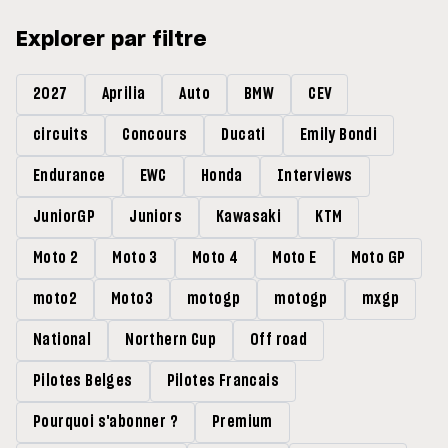
Explorer par filtre
2027
Aprilia
Auto
BMW
CEV
circuits
Concours
Ducati
Emily Bondi
Endurance
EWC
Honda
Interviews
JuniorGP
Juniors
Kawasaki
KTM
Moto 2
Moto 3
Moto 4
Moto E
Moto GP
moto2
Moto3
motogp
motogp
mxgp
National
Northern Cup
Off road
Pilotes Belges
Pilotes Francais
Pourquoi s'abonner ?
Premium