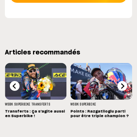
Articles recommandés
WSBK
SUPERBIKE
TRANSFERTS
WSBK
SUPERBIKE
Transferts : Ça s'agite aussi
Points : Razgatlioglu parti
en Superbike !
pour être triple champion ?