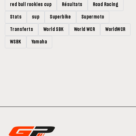
red bull rookies cup
Résultats
Road Racing
Stats
sup
Superbike
Supermoto
Transferts
World SBK
World WCR
WorldWCR
WSBK
Yamaha