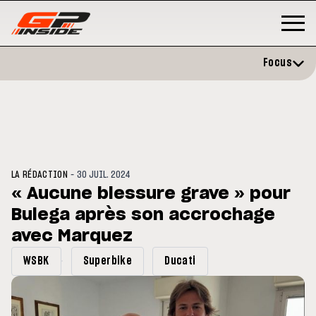
Focus
-
LA RÉDACTION
30 JUIL. 2024
« Aucune blessure grave » pour
Bulega après son accrochage
GP
MOTO GP
rstone : Horaires et
avec Marquez
Zarco évite l'opération et vise 
amme du GP de Grande-
retour en septembre
agne
WSBK
Superbike
Ducati