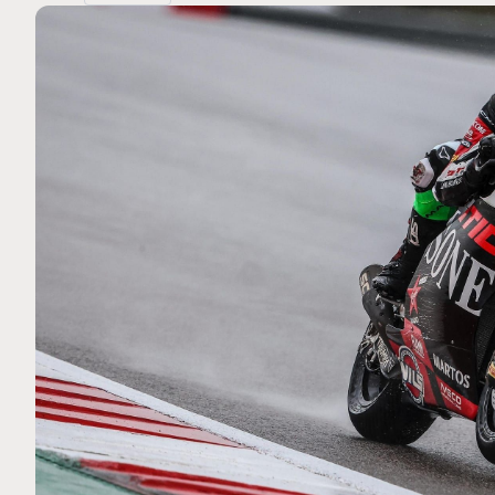
MOTO GP
 Ce club spécial dans
Silverstone : Horaires et P
arquez
Grande-Bretagne