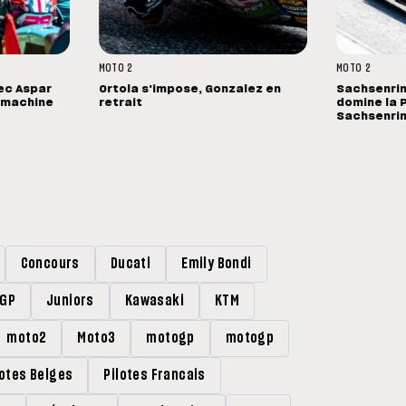
MOTO 2
MOTO 2
vec Aspar
Ortola s'impose, Gonzalez en
Sachsenrin
e machine
retrait
domine la 
Sachsenri
Concours
Ducati
Emily Bondi
rGP
Juniors
Kawasaki
KTM
moto2
Moto3
motogp
motogp
lotes Belges
Pilotes Francais