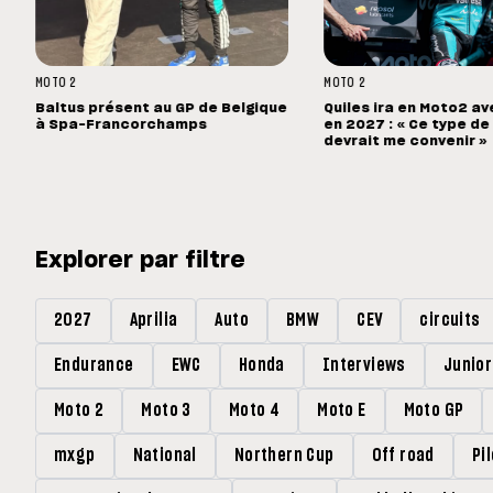
MOTO 2
MOTO 2
Baltus présent au GP de Belgique
Quiles ira en Moto2 a
à Spa-Francorchamps
en 2027 : « Ce type d
devrait me convenir »
Explorer par filtre
2027
Aprilia
Auto
BMW
CEV
circuits
Endurance
EWC
Honda
Interviews
Junio
Moto 2
Moto 3
Moto 4
Moto E
Moto GP
mxgp
National
Northern Cup
Off road
Pi