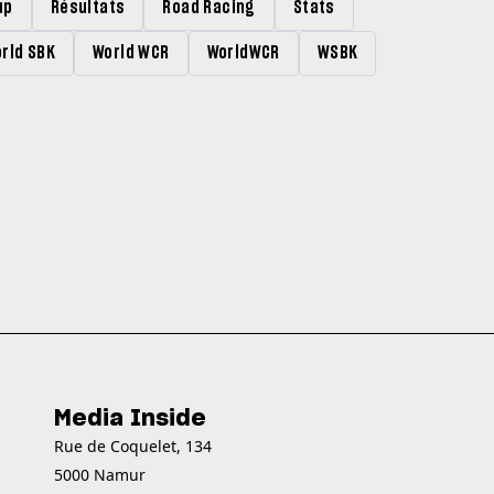
up
Résultats
Road Racing
Stats
rld SBK
World WCR
WorldWCR
WSBK
Media Inside
Rue de Coquelet, 134
5000 Namur