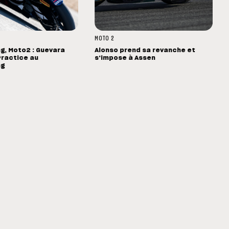
MOTO 2
g, Moto2 : Guevara
Alonso prend sa revanche et
Practice au
s'impose à Assen
ng