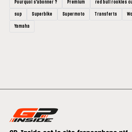
Pourquoi s'abonner ?
Premium
red bull rookies c
sup
Superbike
Supermoto
Transferts
Wo
Yamaha