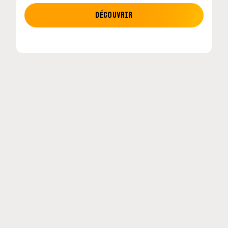
MOTO GP
DÉCOUVRIR
etour en
MotoGP : les cinq constructeurs signent un
accord historique pour 2027-2031