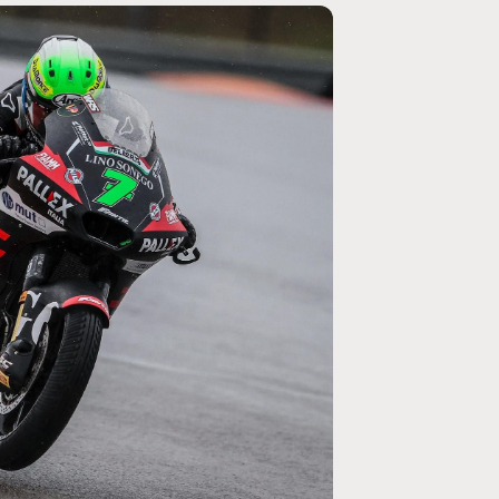
MOTO GP
rogramme du GP de
Zarco évite l'opération et vise un r
septembre