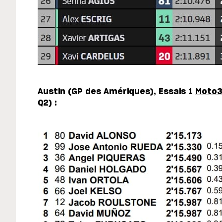
Austin (GP des Amériques), Essais 1
Moto
Q2) :