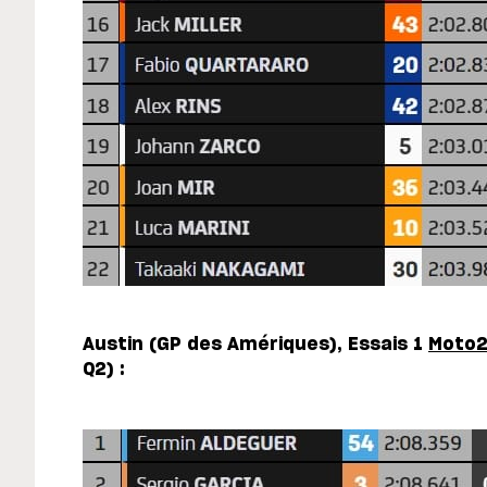
Austin (GP des Amériques), Essais 1
Moto
Q2) :