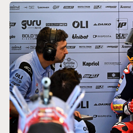
MOTO GP
Ce club spécial dans
Silverstone : Horaires et Pr
rquez
Grande-Bretagne