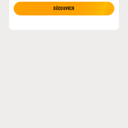
MOTO GP
DÉCOUVRIR
tour en
MotoGP : les cinq constructeurs signent un
accord historique pour 2027-2031