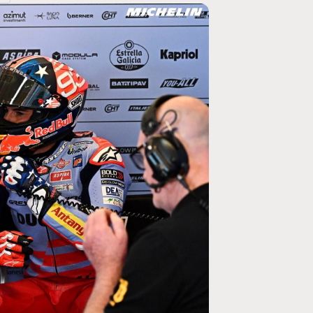
MOTO GP
ogramme du GP de
Zarco évite l'opération et vise un re
septembre