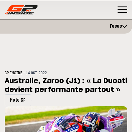
Focus
-
GP INSIDE
14 OCT. 2022
Australie, Zarco (J1) : « La Ducati
devient performante partout »
GP
MOTO GP
stone : Horaires et
Zarco évite l'opération et vise 
Moto GP
amme du GP de Grande-
retour en septembre
gne