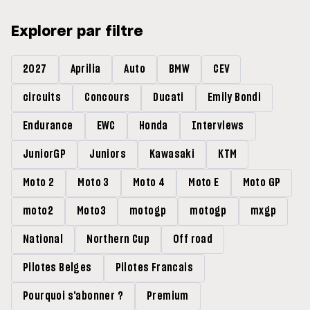
Explorer par filtre
2027
Aprilia
Auto
BMW
CEV
circuits
Concours
Ducati
Emily Bondi
Endurance
EWC
Honda
Interviews
JuniorGP
Juniors
Kawasaki
KTM
Moto 2
Moto 3
Moto 4
Moto E
Moto GP
moto2
Moto3
motogp
motogp
mxgp
National
Northern Cup
Off road
Pilotes Belges
Pilotes Francais
Pourquoi s'abonner ?
Premium