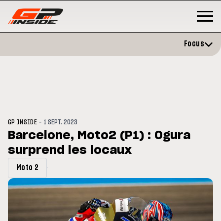
Focus
-
GP INSIDE
1 SEPT. 2023
Barcelone, Moto2 (P1) : Ogura
surprend les locaux
P
MOTO GP
stone : Horaires et
Zarco évite l'opération et vise 
Moto 2
amme du GP de Grande-
retour en septembre
gne