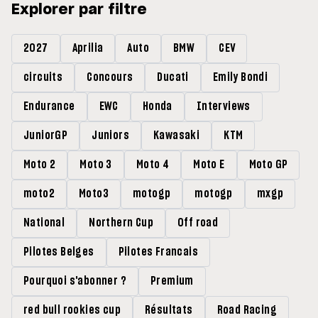
Explorer par filtre
2027
Aprilia
Auto
BMW
CEV
circuits
Concours
Ducati
Emily Bondi
Endurance
EWC
Honda
Interviews
JuniorGP
Juniors
Kawasaki
KTM
Moto 2
Moto 3
Moto 4
Moto E
Moto GP
moto2
Moto3
motogp
motogp
mxgp
National
Northern Cup
Off road
Pilotes Belges
Pilotes Francais
Pourquoi s'abonner ?
Premium
red bull rookies cup
Résultats
Road Racing