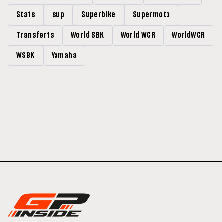
Stats
sup
Superbike
Supermoto
Transferts
World SBK
World WCR
WorldWCR
WSBK
Yamaha