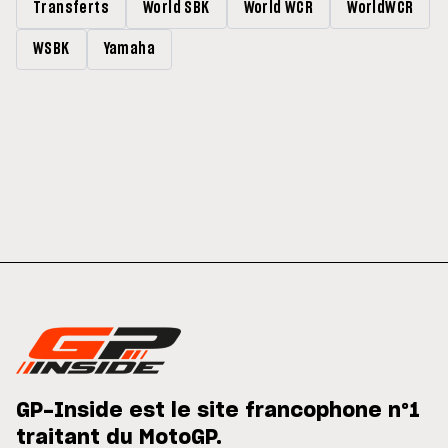
Transferts
World SBK
World WCR
WorldWCR
WSBK
Yamaha
GP-Inside est le site francophone n°1
traitant du MotoGP.