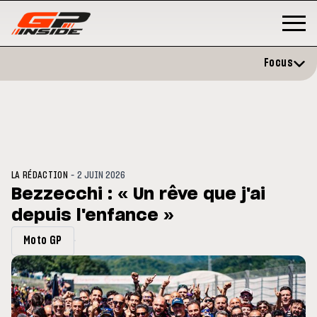
Focus
-
LA RÉDACTION
2 JUIN 2026
Bezzecchi : « Un rêve que j'ai
depuis l'enfance »
GP
MOTO GP
stone : Horaires et
Zarco évite l'opération et vise 
Moto GP
amme du GP de Grande-
retour en septembre
gne