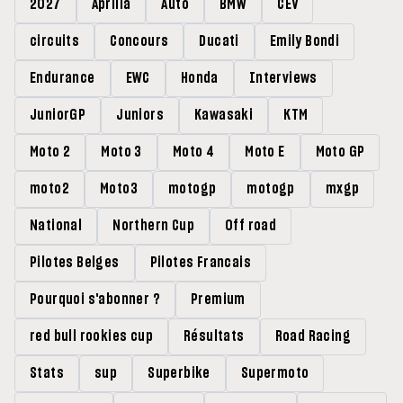
2027
Aprilia
Auto
BMW
CEV
circuits
Concours
Ducati
Emily Bondi
Endurance
EWC
Honda
Interviews
JuniorGP
Juniors
Kawasaki
KTM
Moto 2
Moto 3
Moto 4
Moto E
Moto GP
moto2
Moto3
motogp
motogp
mxgp
National
Northern Cup
Off road
Pilotes Belges
Pilotes Francais
Pourquoi s'abonner ?
Premium
red bull rookies cup
Résultats
Road Racing
Stats
sup
Superbike
Supermoto