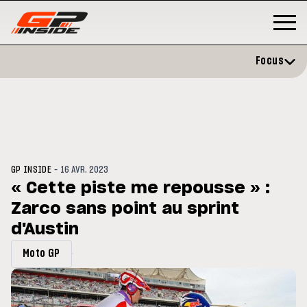
Focus
-
GP INSIDE
16 AVR. 2023
« Cette piste me repousse » :
Zarco sans point au sprint
GP
MOTO GP
rstone : Horaires et
d'Austin
Zarco évite l'opération et vise
amme du GP de Grande-
retour en septembre
agne
Moto GP