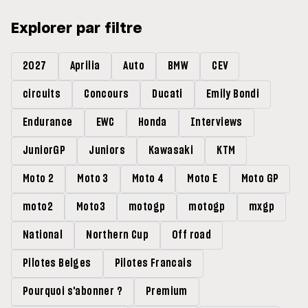
Explorer par filtre
2027
Aprilia
Auto
BMW
CEV
circuits
Concours
Ducati
Emily Bondi
Endurance
EWC
Honda
Interviews
JuniorGP
Juniors
Kawasaki
KTM
Moto 2
Moto 3
Moto 4
Moto E
Moto GP
moto2
Moto3
motogp
motogp
mxgp
National
Northern Cup
Off road
Pilotes Belges
Pilotes Francais
Pourquoi s'abonner ?
Premium