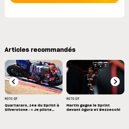
Articles recommandés
MOTO GP
MOTO GP
Quartararo, 14e du Sprint à
Martin gagne le Sprint
t
Silverstone : « Je pilote
devant Ogura et Bezzecchi
crispé sur la moto »