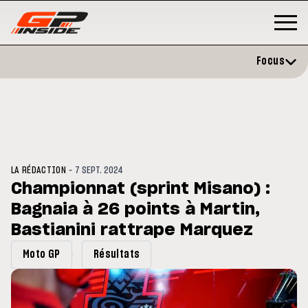
Focus
-
LA RÉDACTION
7 SEPT. 2024
Championnat (sprint Misano) :
Bagnaia à 26 points à Martin,
GP
MOTO GP
stone : Horaires et
Bastianini rattrape Marquez
Zarco évite l'opération et vise 
amme du GP de Grande-
retour en septembre
gne
Moto GP
Résultats