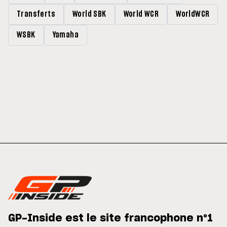
Transferts
World SBK
World WCR
WorldWCR
WSBK
Yamaha
GP-Inside est le site francophone n°1