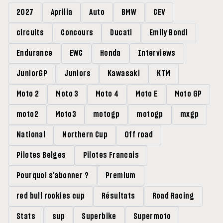
2027
Aprilia
Auto
BMW
CEV
circuits
Concours
Ducati
Emily Bondi
Endurance
EWC
Honda
Interviews
JuniorGP
Juniors
Kawasaki
KTM
Moto 2
Moto 3
Moto 4
Moto E
Moto GP
moto2
Moto3
motogp
motogp
mxgp
National
Northern Cup
Off road
Pilotes Belges
Pilotes Francais
Pourquoi s'abonner ?
Premium
red bull rookies cup
Résultats
Road Racing
Stats
sup
Superbike
Supermoto