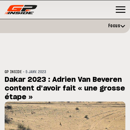
Focus
-
GP INSIDE
5 JANV. 2023
Dakar 2023 : Adrien Van Beveren
content d’avoir fait « une grosse
GP
MOTO GP
stone : Horaires et
étape »
Zarco évite l'opération et vise 
amme du GP de Grande-
retour en septembre
gne