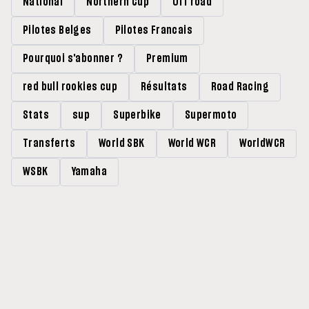
National
Northern Cup
Off road
Pilotes Belges
Pilotes Francais
Pourquoi s'abonner ?
Premium
red bull rookies cup
Résultats
Road Racing
Stats
sup
Superbike
Supermoto
Transferts
World SBK
World WCR
WorldWCR
WSBK
Yamaha