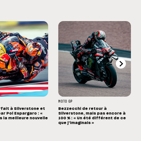
MOTO GP
rfait à Silverstone et
Bezzecchi de retour à
ar Pol Espargaro : «
Silverstone, mais pas encore à
s la meilleure nouvelle
100 % : « Un été différent de ce
que j'imaginais »