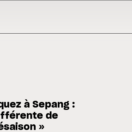
quez à Sepang :
ifférente de
ésaison »