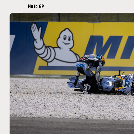
MOTO GP
Moto GP
 Ce club spécial dans
Silverstone : Horaires et P
arquez
Grande-Bretagne