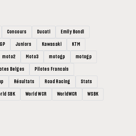
Concours
Ducati
Emily Bondi
rGP
Juniors
Kawasaki
KTM
moto2
Moto3
motogp
motogp
lotes Belges
Pilotes Francais
up
Résultats
Road Racing
Stats
rld SBK
World WCR
WorldWCR
WSBK