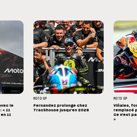
MOTO GP
MOTO GP
avec le
Fernandez prolonge chez
Viñales, fo
 « 11
Trackhouse jusqu'en 2028
remplacé p
 en 11
Ce n'est pa
»