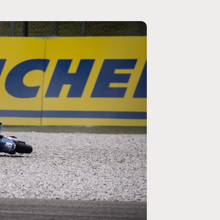
MOTO GP
rogramme du GP de
Zarco évite l'opération et vise un r
septembre