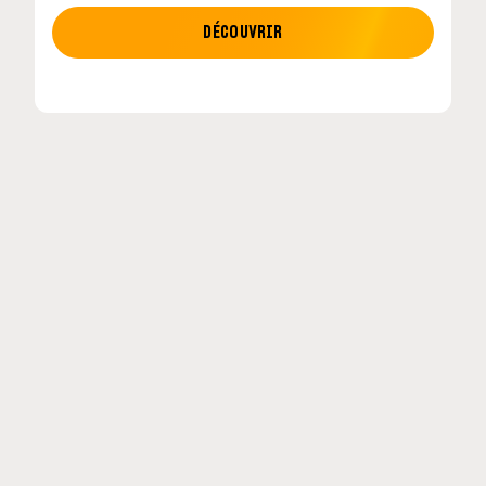
MOTO GP
DÉCOUVRIR
etour en
MotoGP : les cinq constructeurs signent un
accord historique pour 2027-2031