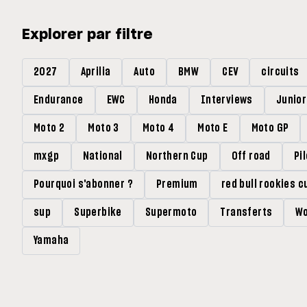
Explorer par filtre
2027
Aprilia
Auto
BMW
CEV
circuits
Endurance
EWC
Honda
Interviews
Junio
Moto 2
Moto 3
Moto 4
Moto E
Moto GP
mxgp
National
Northern Cup
Off road
Pi
Pourquoi s'abonner ?
Premium
red bull rookies c
sup
Superbike
Supermoto
Transferts
Wo
Yamaha