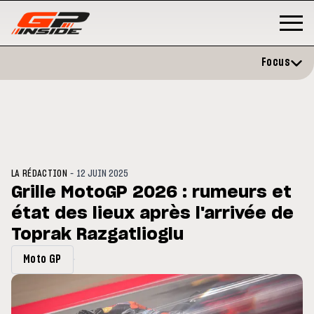
Focus
-
LA RÉDACTION
12 JUIN 2025
Grille MotoGP 2026 : rumeurs et
état des lieux après l'arrivée de
P
MOTO GP
stone : Horaires et
Toprak Razgatlioglu
Zarco évite l'opération et vise 
amme du GP de Grande-
retour en septembre
gne
Moto GP