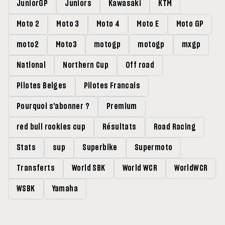
JuniorGP
Juniors
Kawasaki
KTM
Moto 2
Moto 3
Moto 4
Moto E
Moto GP
moto2
Moto3
motogp
motogp
mxgp
National
Northern Cup
Off road
Pilotes Belges
Pilotes Francais
Pourquoi s'abonner ?
Premium
red bull rookies cup
Résultats
Road Racing
Stats
sup
Superbike
Supermoto
Transferts
World SBK
World WCR
WorldWCR
WSBK
Yamaha