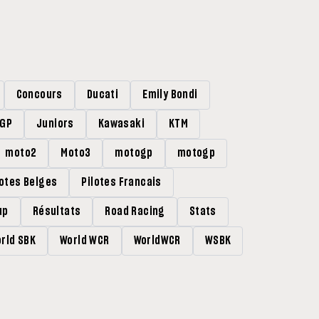
Concours
Ducati
Emily Bondi
rGP
Juniors
Kawasaki
KTM
moto2
Moto3
motogp
motogp
lotes Belges
Pilotes Francais
up
Résultats
Road Racing
Stats
rld SBK
World WCR
WorldWCR
WSBK