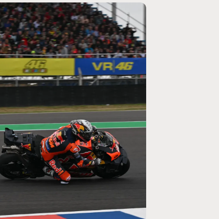
MOTO GP
rogramme du GP de
Zarco évite l'opération et vise un r
septembre