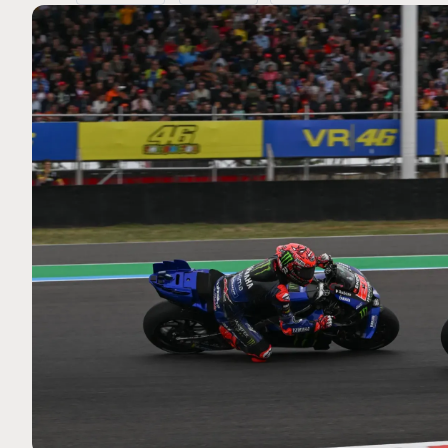
MOTO GP
. Ce club spécial dans
Silverstone : Horaires et P
arquez
Grande-Bretagne