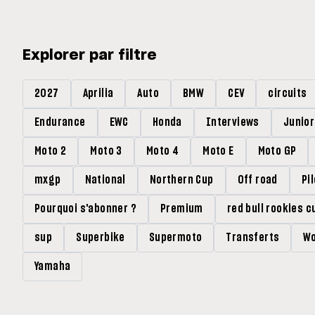
Explorer par filtre
2027
Aprilia
Auto
BMW
CEV
circuits
Endurance
EWC
Honda
Interviews
Junio
Moto 2
Moto 3
Moto 4
Moto E
Moto GP
mxgp
National
Northern Cup
Off road
Pi
Pourquoi s'abonner ?
Premium
red bull rookies c
sup
Superbike
Supermoto
Transferts
Wo
Yamaha