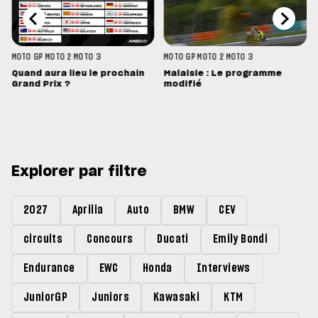
MOTO GP
MOTO 2
MOTO 3
MOTO GP
MOTO 2
MOTO 3
Quand aura lieu le prochain
Malaisie : Le programme
Grand Prix ?
modifié
Explorer par filtre
2027
Aprilia
Auto
BMW
CEV
circuits
Concours
Ducati
Emily Bondi
Endurance
EWC
Honda
Interviews
JuniorGP
Juniors
Kawasaki
KTM