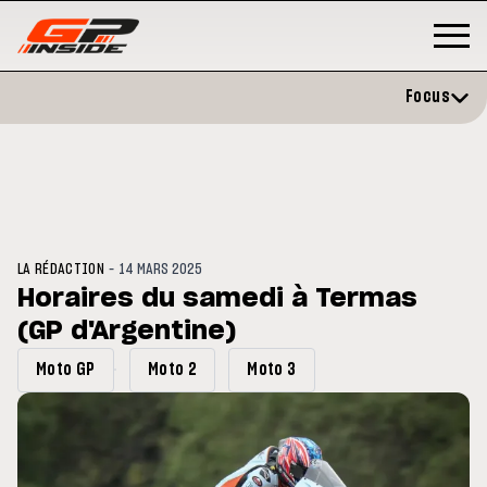
Focus
-
LA RÉDACTION
14 MARS 2025
Horaires du samedi à Termas
(GP d'Argentine)
P
MOTO GP
stone : Horaires et
Zarco évite l'opération et vise 
Moto GP
Moto 2
Moto 3
amme du GP de Grande-
retour en septembre
gne