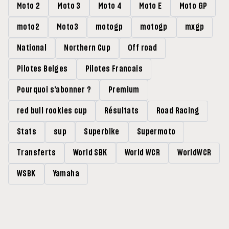
Moto 2
Moto 3
Moto 4
Moto E
Moto GP
moto2
Moto3
motogp
motogp
mxgp
National
Northern Cup
Off road
Pilotes Belges
Pilotes Francais
Pourquoi s'abonner ?
Premium
red bull rookies cup
Résultats
Road Racing
Stats
sup
Superbike
Supermoto
Transferts
World SBK
World WCR
WorldWCR
WSBK
Yamaha