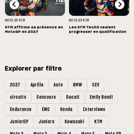
MOTO GP
KTM
MOTO GP
KTM
KTM affirme sa présence en
Les KTM Tech3 veulent
MotoGP en 2027
progresser en qualification
Explorer par filtre
2027
Aprilia
Auto
BMW
CEV
circuits
Concours
Ducati
Emily Bondi
Endurance
EWC
Honda
Interviews
JuniorGP
Juniors
Kawasaki
KTM