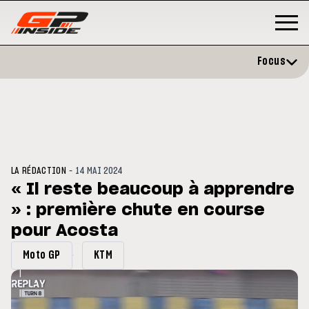
Focus
-
LA RÉDACTION
14 MAI 2024
« Il reste beaucoup à apprendre
» : première chute en course
GP
MOTO GP
stone : Horaires et
pour Acosta
Zarco évite l'opération et vise 
amme du GP de Grande-
retour en septembre
gne
Moto GP
KTM