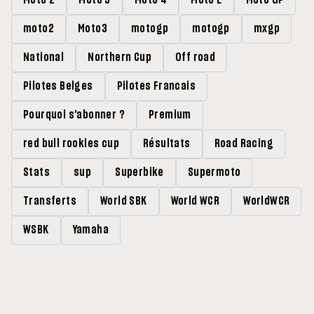
Moto 2
Moto 3
Moto 4
Moto E
Moto GP
moto2
Moto3
motogp
motogp
mxgp
National
Northern Cup
Off road
Pilotes Belges
Pilotes Francais
Pourquoi s'abonner ?
Premium
red bull rookies cup
Résultats
Road Racing
Stats
sup
Superbike
Supermoto
Transferts
World SBK
World WCR
WorldWCR
WSBK
Yamaha