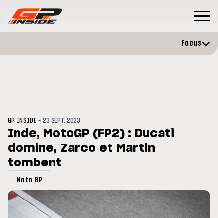
Focus
-
GP INSIDE
23 SEPT. 2023
Inde, MotoGP (FP2) : Ducati
domine, Zarco et Martin
GP
MOTOGP
/ MOTO GP
 évite l'opération et vise un
tombent
Doublé Trackhouse en Sprint
r en septembre
Moto GP