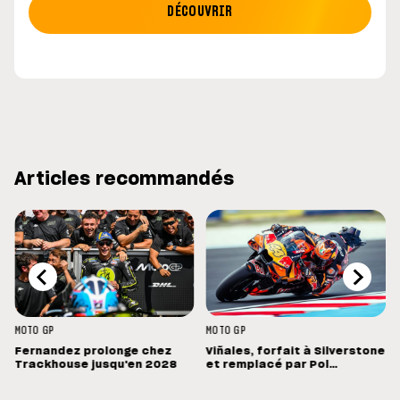
DÉCOUVRIR
Articles recommandés
MOTO GP
MOTO GP
Fernandez prolonge chez
Viñales, forfait à Silverstone
Trackhouse jusqu'en 2028
et remplacé par Pol
Espargaro : « Ce n'est pas la
meilleure nouvelle »