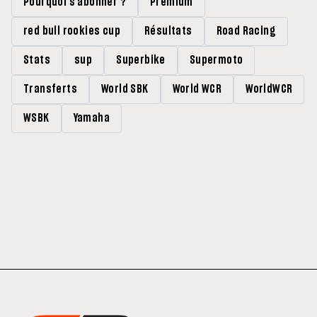
Pourquoi s'abonner ?
Premium
red bull rookies cup
Résultats
Road Racing
Stats
sup
Superbike
Supermoto
Transferts
World SBK
World WCR
WorldWCR
WSBK
Yamaha