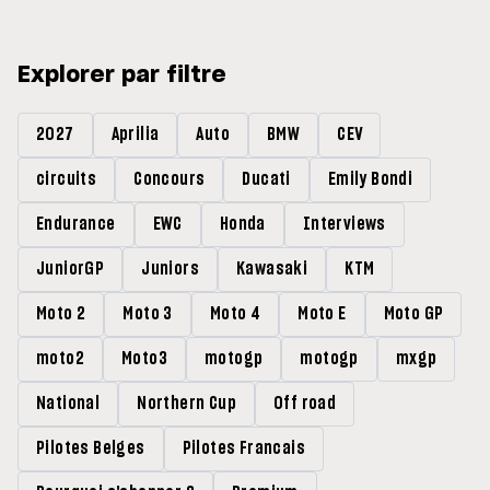
Explorer par filtre
2027
Aprilia
Auto
BMW
CEV
circuits
Concours
Ducati
Emily Bondi
Endurance
EWC
Honda
Interviews
JuniorGP
Juniors
Kawasaki
KTM
Moto 2
Moto 3
Moto 4
Moto E
Moto GP
moto2
Moto3
motogp
motogp
mxgp
National
Northern Cup
Off road
Pilotes Belges
Pilotes Francais