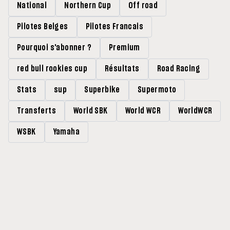
National
Northern Cup
Off road
Pilotes Belges
Pilotes Francais
Pourquoi s'abonner ?
Premium
red bull rookies cup
Résultats
Road Racing
Stats
sup
Superbike
Supermoto
Transferts
World SBK
World WCR
WorldWCR
WSBK
Yamaha