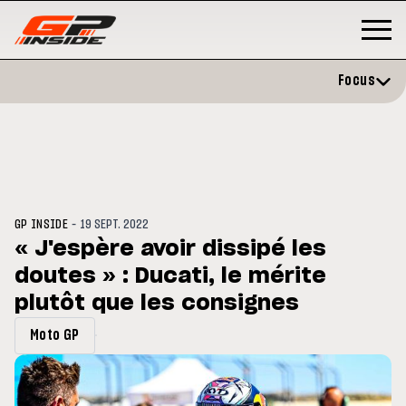
Focus
-
GP INSIDE
19 SEPT. 2022
« J'espère avoir dissipé les
doutes » : Ducati, le mérite
P
MOTOGP
/ MOTO GP
évite l'opération et vise un
plutôt que les consignes
Doublé Trackhouse en Sprint
r en septembre
Moto GP