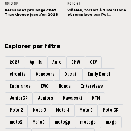
MOTO GP
MOTO GP
Fernandez prolonge chez
Viñales, forfait à Silverstone
Trackhouse jusqu'en 2028
et remplacé par Pol
Espargaro : « Ce n'est pas la
meilleure nouvelle »
Explorer par filtre
2027
Aprilia
Auto
BMW
CEV
circuits
Concours
Ducati
Emily Bondi
Endurance
EWC
Honda
Interviews
JuniorGP
Juniors
Kawasaki
KTM
Moto 2
Moto 3
Moto 4
Moto E
Moto GP
moto2
Moto3
motogp
motogp
mxgp