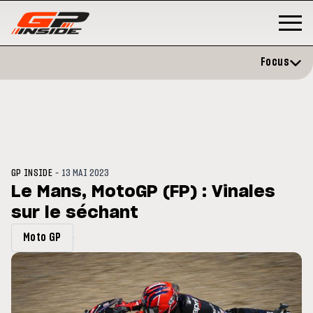
Focus
-
GP INSIDE
13 MAI 2023
Le Mans, MotoGP (FP) : Vinales
sur le séchant
P
MOTO GP
stone : Horaires et
Zarco évite l'opération et vise 
Moto GP
amme du GP de Grande-
retour en septembre
gne