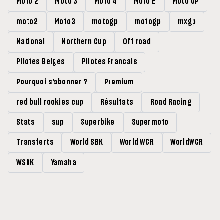
Moto 2
Moto 3
Moto 4
Moto E
Moto GP
moto2
Moto3
motogp
motogp
mxgp
National
Northern Cup
Off road
Pilotes Belges
Pilotes Francais
Pourquoi s'abonner ?
Premium
red bull rookies cup
Résultats
Road Racing
Stats
sup
Superbike
Supermoto
Transferts
World SBK
World WCR
WorldWCR
WSBK
Yamaha