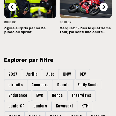
MOTO GP
MOTO GP
Ogura surpris par sa 2e
Marquez : « Dès le quatrième
place au Sprint
tour, j'ai senti une chute
énorme »
Explorer par filtre
2027
Aprilia
Auto
BMW
CEV
circuits
Concours
Ducati
Emily Bondi
Endurance
EWC
Honda
Interviews
JuniorGP
Juniors
Kawasaki
KTM