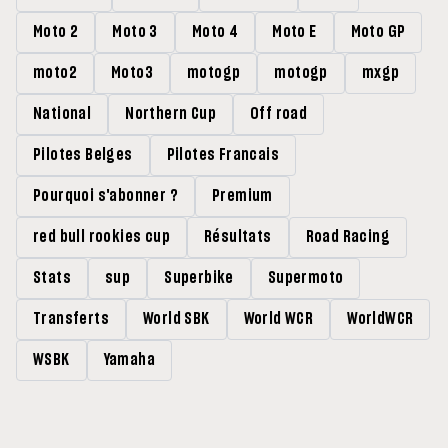
Moto 2
Moto 3
Moto 4
Moto E
Moto GP
moto2
Moto3
motogp
motogp
mxgp
National
Northern Cup
Off road
Pilotes Belges
Pilotes Francais
Pourquoi s'abonner ?
Premium
red bull rookies cup
Résultats
Road Racing
Stats
sup
Superbike
Supermoto
Transferts
World SBK
World WCR
WorldWCR
WSBK
Yamaha