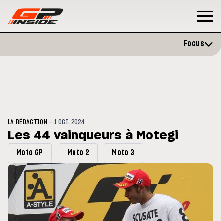
Focus
-
LA RÉDACTION
1 OCT. 2024
Les 44 vainqueurs à Motegi
Moto GP
Moto 2
Moto 3
3
MOTO GP
s opéré avec succès de la
Silverstone : Horaires et
cule droite à Madrid
Programme du GP de Grande-
Bretagne