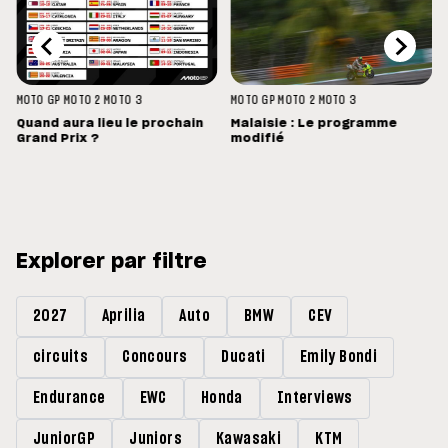
MOTO GP
MOTO 2
MOTO 3
MOTO GP
MOTO 2
MOTO 3
Quand aura lieu le prochain
Malaisie : Le programme
Grand Prix ?
modifié
Explorer par filtre
2027
Aprilia
Auto
BMW
CEV
circuits
Concours
Ducati
Emily Bondi
Endurance
EWC
Honda
Interviews
JuniorGP
Juniors
Kawasaki
KTM