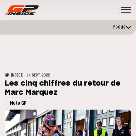
Focus
-
GP INSIDE
14 SEPT. 2022
Les cinq chiffres du retour de
Marc Marquez
P
MOTO GP
stone : Horaires et
Zarco évite l'opération et vise 
Moto GP
amme du GP de Grande-
retour en septembre
gne