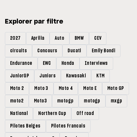
Explorer par filtre
2027
Aprilia
Auto
BMW
CEV
circuits
Concours
Ducati
Emily Bondi
Endurance
EWC
Honda
Interviews
JuniorGP
Juniors
Kawasaki
KTM
Moto 2
Moto 3
Moto 4
Moto E
Moto GP
moto2
Moto3
motogp
motogp
mxgp
National
Northern Cup
Off road
Pilotes Belges
Pilotes Francais