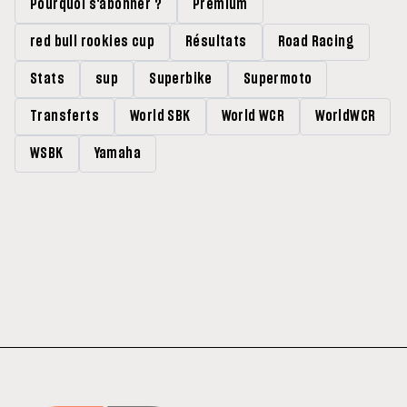
Pourquoi s'abonner ?
Premium
red bull rookies cup
Résultats
Road Racing
Stats
sup
Superbike
Supermoto
Transferts
World SBK
World WCR
WorldWCR
WSBK
Yamaha