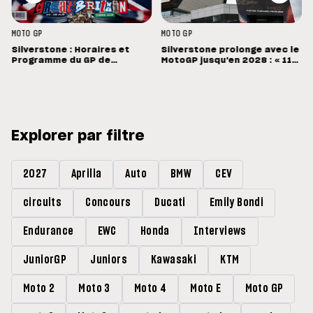
MOTO GP
MOTO GP
Silverstone : Horaires et
Silverstone prolonge avec le
Programme du GP de
MotoGP jusqu'en 2028 : « 11
Grande-Bretagne
vainqueurs différents en 11
Grands Prix »
Explorer par filtre
2027
Aprilia
Auto
BMW
CEV
circuits
Concours
Ducati
Emily Bondi
Endurance
EWC
Honda
Interviews
JuniorGP
Juniors
Kawasaki
KTM
Moto 2
Moto 3
Moto 4
Moto E
Moto GP