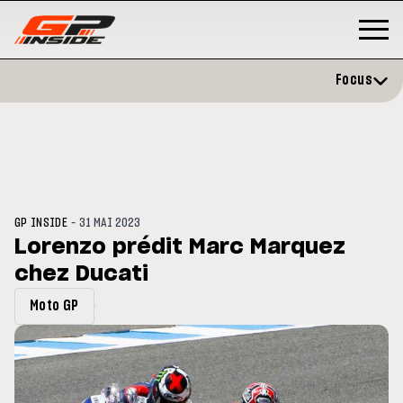
Focus
-
GP INSIDE
31 MAI 2023
Lorenzo prédit Marc Marquez
chez Ducati
GP
MOTO GP
stone : Horaires et
Zarco évite l'opération et vise 
Moto GP
amme du GP de Grande-
retour en septembre
gne