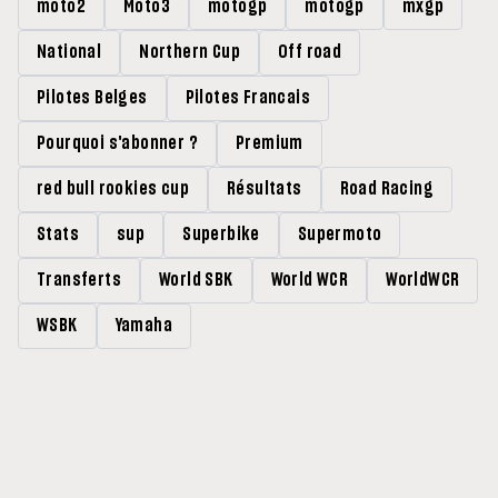
moto2
Moto3
motogp
motogp
mxgp
National
Northern Cup
Off road
Pilotes Belges
Pilotes Francais
Pourquoi s'abonner ?
Premium
red bull rookies cup
Résultats
Road Racing
Stats
sup
Superbike
Supermoto
Transferts
World SBK
World WCR
WorldWCR
WSBK
Yamaha