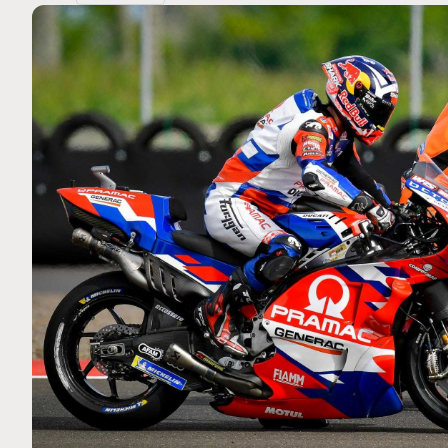
MOTO GP
 Ce club spécial dans
Silverstone : Horaires et Pr
arquez
Grande-Bretagne