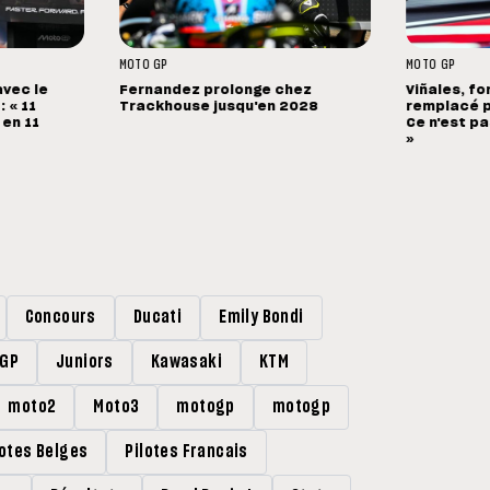
MOTO GP
MOTO GP
avec le
Fernandez prolonge chez
Viñales, fo
 « 11
Trackhouse jusqu'en 2028
remplacé p
 en 11
Ce n'est pa
»
Concours
Ducati
Emily Bondi
rGP
Juniors
Kawasaki
KTM
moto2
Moto3
motogp
motogp
lotes Belges
Pilotes Francais