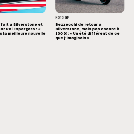
MOTO GP
rfait à Silverstone et
Bezzecchi de retour à
ar Pol Espargaro : «
Silverstone, mais pas encore à
s la meilleure nouvelle
100 % : « Un été différent de ce
que j'imaginais »