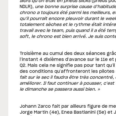
alors qu’on était en pneus slicks
(pneus pour
NDLR)
, une bonne surprise cause d’habitude 
chrono a toujours été parmi les meilleurs, e
qu’il pourrait encore pleuvoir durant le wee
totalement sèches et le rythme était intéres
travail avec le team, puis quand il a été te
soft, le chrono est bien arrivé. Je suis conte
Troisième au cumul des deux séances grâce 
l’instant 4 dixièmes d’avance sur le 11e et
Q2. Mais cela ne signifie pas pour tant qu’il
des conditions qu’affronteront les pilotes
fait sur le sec il faudra être très concentré
améliorer. Il faut continuer à pousser, c’es
le dimanche se passera aussi bien. »
Johann Zarco fait par ailleurs figure de mei
Jorge Martin (4e), Enea Bastianini (5e) et J