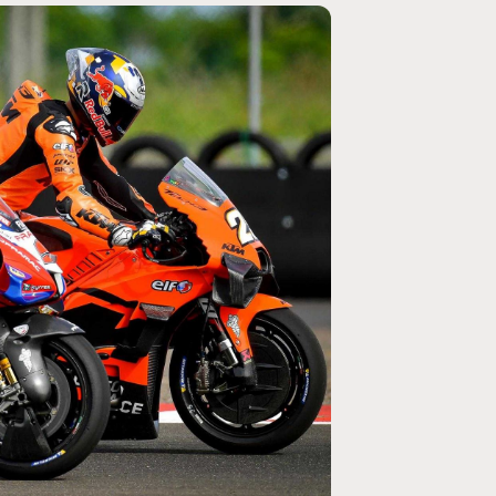
MOTO GP
ogramme du GP de
Zarco évite l'opération et vise un re
septembre