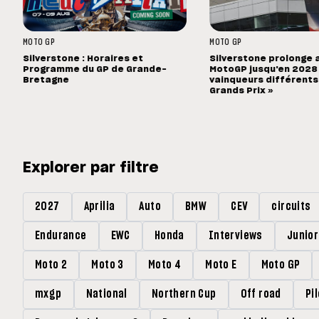
MOTO GP
MOTO GP
Silverstone : Horaires et
Silverstone prolonge 
Programme du GP de Grande-
MotoGP jusqu'en 2028 :
Bretagne
vainqueurs différents
Grands Prix »
Explorer par filtre
2027
Aprilia
Auto
BMW
CEV
circuits
Endurance
EWC
Honda
Interviews
Junio
Moto 2
Moto 3
Moto 4
Moto E
Moto GP
mxgp
National
Northern Cup
Off road
Pi