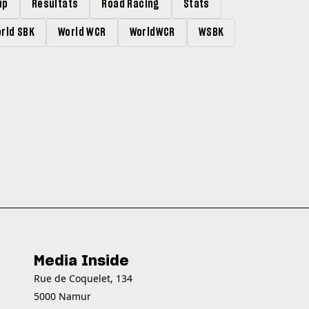
up
Résultats
Road Racing
Stats
rld SBK
World WCR
WorldWCR
WSBK
Media Inside
Rue de Coquelet, 134
5000 Namur