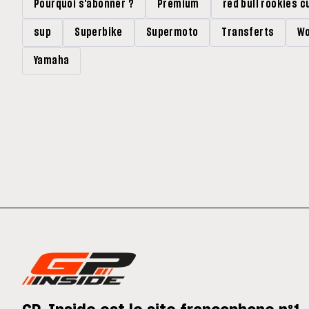
Pourquoi s'abonner ?
Premium
red bull rookies c
sup
Superbike
Supermoto
Transferts
Wo
Yamaha