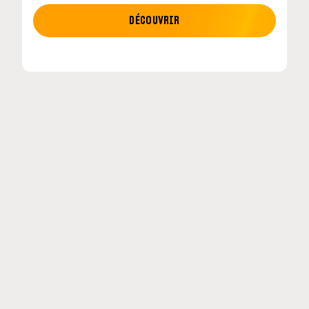
MOTO GP
DÉCOUVRIR
tour en
MotoGP : les cinq constructeurs signent un
accord historique pour 2027-2031