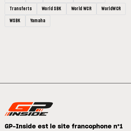
Transferts
World SBK
World WCR
WorldWCR
WSBK
Yamaha
GP-Inside est le site francophone n°1