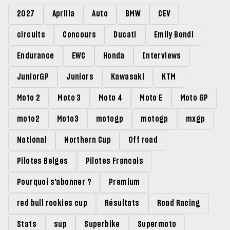
2027
Aprilia
Auto
BMW
CEV
circuits
Concours
Ducati
Emily Bondi
Endurance
EWC
Honda
Interviews
JuniorGP
Juniors
Kawasaki
KTM
Moto 2
Moto 3
Moto 4
Moto E
Moto GP
moto2
Moto3
motogp
motogp
mxgp
National
Northern Cup
Off road
Pilotes Belges
Pilotes Francais
Pourquoi s'abonner ?
Premium
red bull rookies cup
Résultats
Road Racing
Stats
sup
Superbike
Supermoto