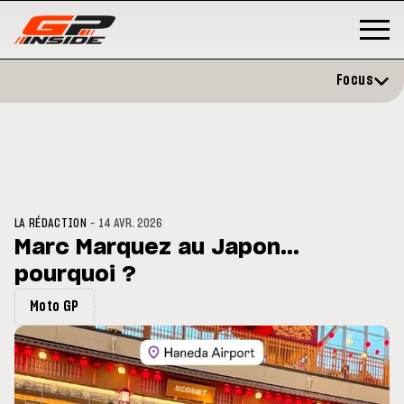
Focus
-
LA RÉDACTION
14 AVR. 2026
Marc Marquez au Japon...
pourquoi ?
GP
MOTOGP
/ MOTO GP
 évite l'opération et vise un
Doublé Trackhouse en Sprint
Moto GP
r en septembre