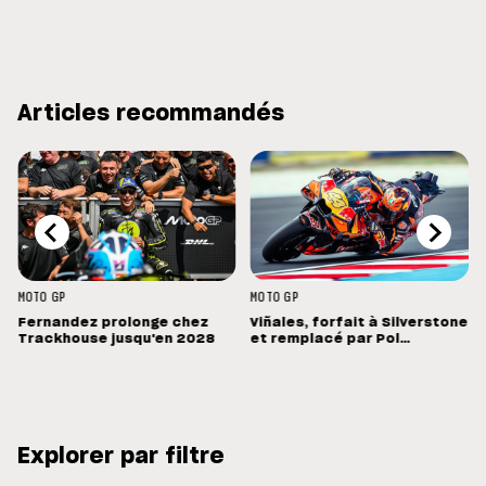
Articles recommandés
MOTO GP
MOTO GP
Fernandez prolonge chez
Viñales, forfait à Silverstone
Trackhouse jusqu'en 2028
et remplacé par Pol
Espargaro : « Ce n'est pas la
meilleure nouvelle »
Explorer par filtre