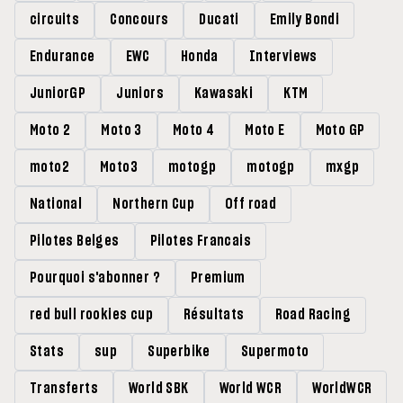
circuits
Concours
Ducati
Emily Bondi
Endurance
EWC
Honda
Interviews
JuniorGP
Juniors
Kawasaki
KTM
Moto 2
Moto 3
Moto 4
Moto E
Moto GP
moto2
Moto3
motogp
motogp
mxgp
National
Northern Cup
Off road
Pilotes Belges
Pilotes Francais
Pourquoi s'abonner ?
Premium
red bull rookies cup
Résultats
Road Racing
Stats
sup
Superbike
Supermoto
Transferts
World SBK
World WCR
WorldWCR