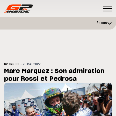
Focus
-
GP INSIDE
20 MAI 2022
Marc Marquez : Son admiration
pour Rossi et Pedrosa
GP
MOTO GP
stone : Horaires et
Zarco évite l'opération et vise 
amme du GP de Grande-
retour en septembre
gne