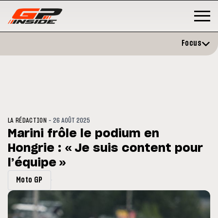
Focus
-
LA RÉDACTION
26 AOÛT 2025
Marini frôle le podium en
Hongrie : « Je suis content pour
GP
MOTO GP
stone : Horaires et
l’équipe »
Zarco évite l'opération et vise 
amme du GP de Grande-
retour en septembre
gne
Moto GP