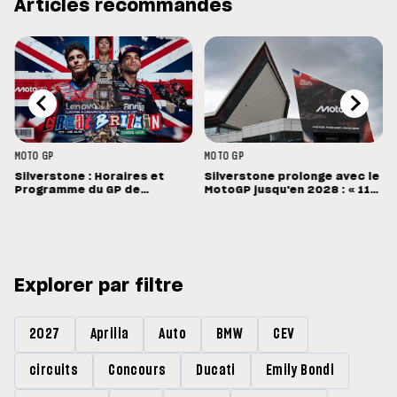
Articles recommandés
MOTO GP
MOTO GP
Silverstone : Horaires et
Silverstone prolonge avec le
Programme du GP de
MotoGP jusqu'en 2028 : « 11
Grande-Bretagne
vainqueurs différents en 11
Grands Prix »
Explorer par filtre
2027
Aprilia
Auto
BMW
CEV
circuits
Concours
Ducati
Emily Bondi