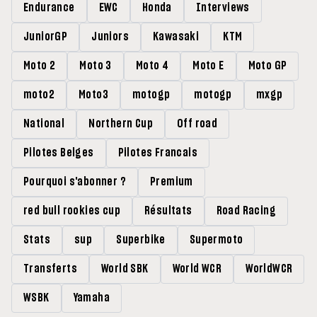
Endurance
EWC
Honda
Interviews
JuniorGP
Juniors
Kawasaki
KTM
Moto 2
Moto 3
Moto 4
Moto E
Moto GP
moto2
Moto3
motogp
motogp
mxgp
National
Northern Cup
Off road
Pilotes Belges
Pilotes Francais
Pourquoi s'abonner ?
Premium
red bull rookies cup
Résultats
Road Racing
Stats
sup
Superbike
Supermoto
Transferts
World SBK
World WCR
WorldWCR
WSBK
Yamaha