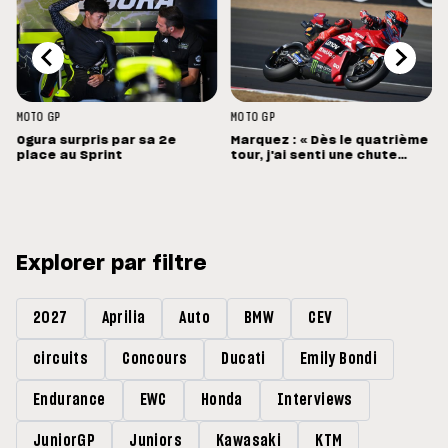
MOTO GP
MOTO GP
Ogura surpris par sa 2e
Marquez : « Dès le quatrième
place au Sprint
tour, j'ai senti une chute
énorme »
Explorer par filtre
2027
Aprilia
Auto
BMW
CEV
circuits
Concours
Ducati
Emily Bondi
Endurance
EWC
Honda
Interviews
JuniorGP
Juniors
Kawasaki
KTM