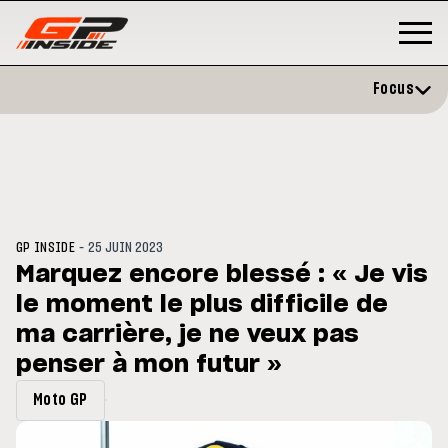
Focus
-
GP INSIDE
25 JUIN 2023
Marquez encore blessé : « Je vis
le moment le plus difficile de
P
MOTO GP
stone : Horaires et
ma carrière, je ne veux pas
Zarco évite l'opération et vise 
amme du GP de Grande-
retour en septembre
gne
penser à mon futur »
Moto GP