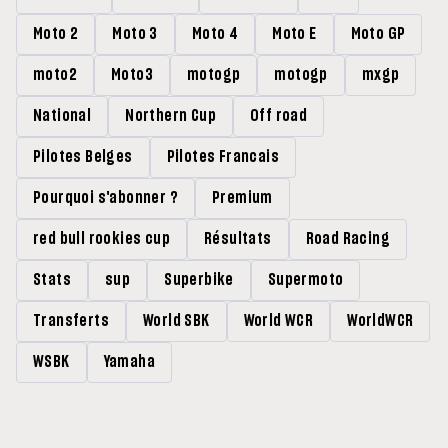
Moto 2
Moto 3
Moto 4
Moto E
Moto GP
moto2
Moto3
motogp
motogp
mxgp
National
Northern Cup
Off road
Pilotes Belges
Pilotes Francais
Pourquoi s'abonner ?
Premium
red bull rookies cup
Résultats
Road Racing
Stats
sup
Superbike
Supermoto
Transferts
World SBK
World WCR
WorldWCR
WSBK
Yamaha