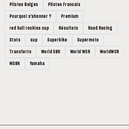
Pilotes Belges
Pilotes Francais
Pourquoi s'abonner ?
Premium
red bull rookies cup
Résultats
Road Racing
Stats
sup
Superbike
Supermoto
Transferts
World SBK
World WCR
WorldWCR
WSBK
Yamaha