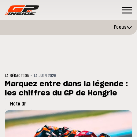
Focus
-
LA RÉDACTION
14 JUIN 2026
Marquez entre dans la légende :
les chiffres du GP de Hongrie
P
MOTO GP
stone : Horaires et
Zarco évite l'opération et vise 
Moto GP
amme du GP de Grande-
retour en septembre
gne