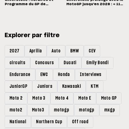
Programme du GP de
MotoGP jusqu'en 2028 : « 11
Grande-Bretagne
vainqueurs différents en 11
Grands Prix »
Explorer par filtre
2027
Aprilia
Auto
BMW
CEV
circuits
Concours
Ducati
Emily Bondi
Endurance
EWC
Honda
Interviews
JuniorGP
Juniors
Kawasaki
KTM
Moto 2
Moto 3
Moto 4
Moto E
Moto GP
moto2
Moto3
motogp
motogp
mxgp
National
Northern Cup
Off road