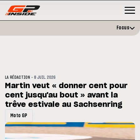
Focus
-
LA RÉDACTION
8 JUIL. 2026
Martin veut « donner cent pour
cent jusqu'au bout » avant la
P
MOTO GP
stone : Horaires et
trêve estivale au Sachsenring
Zarco évite l'opération et vise 
amme du GP de Grande-
retour en septembre
gne
Moto GP