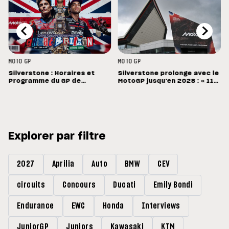
MOTO GP
MOTO GP
Silverstone : Horaires et
Silverstone prolonge avec le
Programme du GP de
MotoGP jusqu'en 2028 : « 11
Grande-Bretagne
vainqueurs différents en 11
Grands Prix »
Explorer par filtre
2027
Aprilia
Auto
BMW
CEV
circuits
Concours
Ducati
Emily Bondi
Endurance
EWC
Honda
Interviews
JuniorGP
Juniors
Kawasaki
KTM