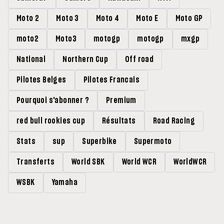
Moto 2
Moto 3
Moto 4
Moto E
Moto GP
moto2
Moto3
motogp
motogp
mxgp
National
Northern Cup
Off road
Pilotes Belges
Pilotes Francais
Pourquoi s'abonner ?
Premium
red bull rookies cup
Résultats
Road Racing
Stats
sup
Superbike
Supermoto
Transferts
World SBK
World WCR
WorldWCR
WSBK
Yamaha