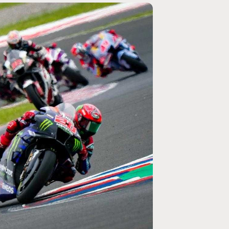
MOTOGP
/ MOTO GP
se un retour en
Doublé Trackhouse en Sprint