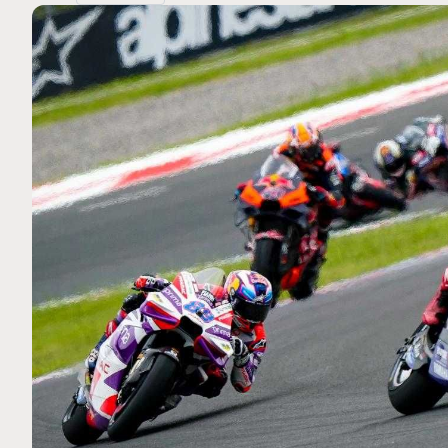
MOTO GP
 Ce club spécial dans
Zarco évite l'opération et vi
arquez
septembre