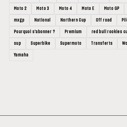
Moto 2
Moto 3
Moto 4
Moto E
Moto GP
mxgp
National
Northern Cup
Off road
Pi
Pourquoi s'abonner ?
Premium
red bull rookies c
sup
Superbike
Supermoto
Transferts
Wo
Yamaha