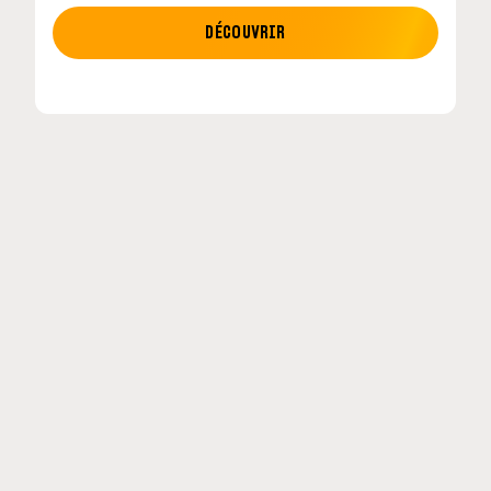
MOTO GP
DÉCOUVRIR
MotoGP : les cinq constructeurs signent un
accord historique pour 2027-2031