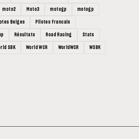
moto2
Moto3
motogp
motogp
lotes Belges
Pilotes Francais
up
Résultats
Road Racing
Stats
rld SBK
World WCR
WorldWCR
WSBK