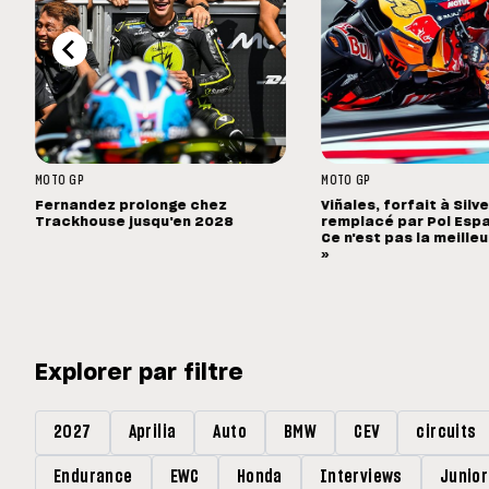
MOTO GP
MOTO GP
Fernandez prolonge chez
Viñales, forfait à Silv
Trackhouse jusqu'en 2028
remplacé par Pol Espa
Ce n'est pas la meille
»
Explorer par filtre
2027
Aprilia
Auto
BMW
CEV
circuits
Endurance
EWC
Honda
Interviews
Junio