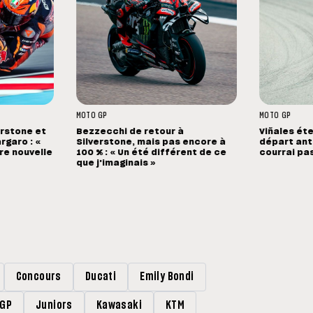
MOTO GP
MOTO GP
erstone et
Bezzecchi de retour à
Viñales éte
rgaro : «
Silverstone, mais pas encore à
départ anti
ure nouvelle
100 % : « Un été différent de ce
courrai pa
que j'imaginais »
Concours
Ducati
Emily Bondi
rGP
Juniors
Kawasaki
KTM