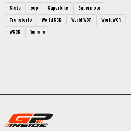
Stats
sup
Superbike
Supermoto
Transferts
World SBK
World WCR
WorldWCR
WSBK
Yamaha