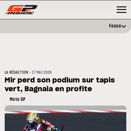
Focus
-
LA RÉDACTION
17 MAI 2026
Mir perd son podium sur tapis
vert, Bagnaia en profite
OTOGP
/ MOTO GP
MOTO GP
oublé Trackhouse en Sprint
MotoGP : les cinq construc
Moto GP
signent un accord historiq
2027-2031