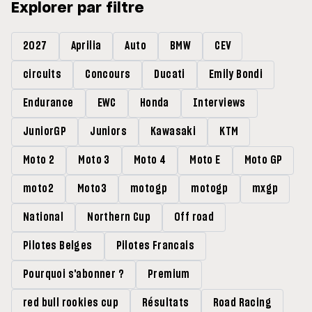
Explorer par filtre
2027
Aprilia
Auto
BMW
CEV
circuits
Concours
Ducati
Emily Bondi
Endurance
EWC
Honda
Interviews
JuniorGP
Juniors
Kawasaki
KTM
Moto 2
Moto 3
Moto 4
Moto E
Moto GP
moto2
Moto3
motogp
motogp
mxgp
National
Northern Cup
Off road
Pilotes Belges
Pilotes Francais
Pourquoi s'abonner ?
Premium
red bull rookies cup
Résultats
Road Racing