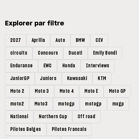
Explorer par filtre
2027
Aprilia
Auto
BMW
CEV
circuits
Concours
Ducati
Emily Bondi
Endurance
EWC
Honda
Interviews
JuniorGP
Juniors
Kawasaki
KTM
Moto 2
Moto 3
Moto 4
Moto E
Moto GP
moto2
Moto3
motogp
motogp
mxgp
National
Northern Cup
Off road
Pilotes Belges
Pilotes Francais