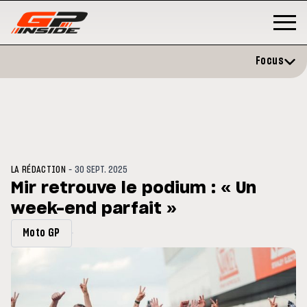
Focus
-
LA RÉDACTION
30 SEPT. 2025
Mir retrouve le podium : « Un
week-end parfait »
P
MOTO GP
stone : Horaires et
Zarco évite l'opération et vise 
Moto GP
amme du GP de Grande-
retour en septembre
gne