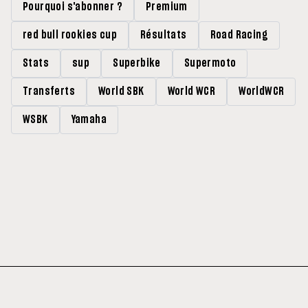
Pourquoi s'abonner ?
Premium
red bull rookies cup
Résultats
Road Racing
Stats
sup
Superbike
Supermoto
Transferts
World SBK
World WCR
WorldWCR
WSBK
Yamaha