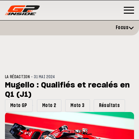
Focus
-
LA RÉDACTION
31 MAI 2024
Mugello : Qualifiés et recalés en
Q1 (J1)
P
MOTO GP
stone : Horaires et
Zarco évite l'opération et vise 
Moto GP
Moto 2
Moto 3
Résultats
amme du GP de Grande-
retour en septembre
gne