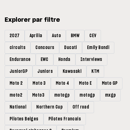
Explorer par filtre
2027
Aprilia
Auto
BMW
CEV
circuits
Concours
Ducati
Emily Bondi
Endurance
EWC
Honda
Interviews
JuniorGP
Juniors
Kawasaki
KTM
Moto 2
Moto 3
Moto 4
Moto E
Moto GP
moto2
Moto3
motogp
motogp
mxgp
National
Northern Cup
Off road
Pilotes Belges
Pilotes Francais