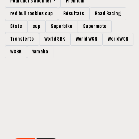
Pourquoi s'abonner ?
Premium
red bull rookies cup
Résultats
Road Racing
Stats
sup
Superbike
Supermoto
Transferts
World SBK
World WCR
WorldWCR
WSBK
Yamaha