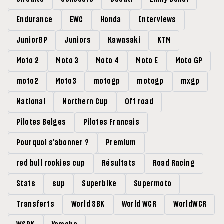
Endurance
EWC
Honda
Interviews
JuniorGP
Juniors
Kawasaki
KTM
Moto 2
Moto 3
Moto 4
Moto E
Moto GP
moto2
Moto3
motogp
motogp
mxgp
National
Northern Cup
Off road
Pilotes Belges
Pilotes Francais
Pourquoi s'abonner ?
Premium
red bull rookies cup
Résultats
Road Racing
Stats
sup
Superbike
Supermoto
Transferts
World SBK
World WCR
WorldWCR