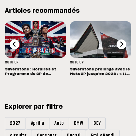
Articles recommandés
MOTO GP
MOTO GP
Silverstone : Horaires et
Silverstone prolonge avec le
Programme du GP de
MotoGP jusqu'en 2028 : « 11
Grande-Bretagne
vainqueurs différents en 11
Grands Prix »
Explorer par filtre
2027
Aprilia
Auto
BMW
CEV
circuits
Concours
Ducati
Emily Bondi