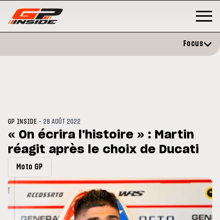
Focus
-
GP INSIDE
28 AOÛT 2022
« On écrira l'histoire » : Martin
réagit après le choix de Ducati
GP
MOTO GP
stone : Horaires et
Zarco évite l'opération et vise 
Moto GP
amme du GP de Grande-
retour en septembre
gne