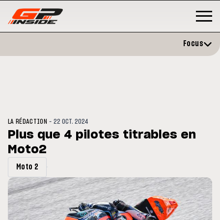
Focus
-
LA RÉDACTION
22 OCT. 2024
Plus que 4 pilotes titrables en
Moto2
3
MOTO GP
s opéré avec succès de la
Silverstone : Horaires et
Moto 2
cule droite à Madrid
Programme du GP de Grande-
Bretagne