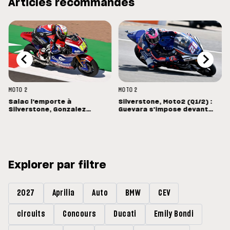
Articles recommandés
MOTO 2
MOTO 2
Salac l'emporte à
Silverstone, Moto2 (Q1/2) :
Silverstone, Gonzalez
Guevara s'impose devant
s'arrête un tour trop tôt
Lopez
Explorer par filtre
2027
Aprilia
Auto
BMW
CEV
circuits
Concours
Ducati
Emily Bondi