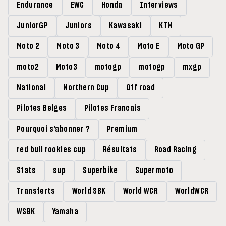
Endurance
EWC
Honda
Interviews
JuniorGP
Juniors
Kawasaki
KTM
Moto 2
Moto 3
Moto 4
Moto E
Moto GP
moto2
Moto3
motogp
motogp
mxgp
National
Northern Cup
Off road
Pilotes Belges
Pilotes Francais
Pourquoi s'abonner ?
Premium
red bull rookies cup
Résultats
Road Racing
Stats
sup
Superbike
Supermoto
Transferts
World SBK
World WCR
WorldWCR
WSBK
Yamaha