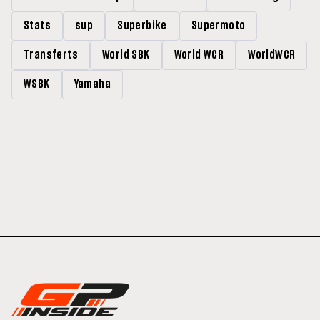
Stats
sup
Superbike
Supermoto
Transferts
World SBK
World WCR
WorldWCR
WSBK
Yamaha