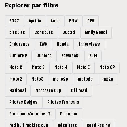
Explorer par filtre
2027
Aprilia
Auto
BMW
CEV
circuits
Concours
Ducati
Emily Bondi
Endurance
EWC
Honda
Interviews
JuniorGP
Juniors
Kawasaki
KTM
Moto 2
Moto 3
Moto 4
Moto E
Moto GP
moto2
Moto3
motogp
motogp
mxgp
National
Northern Cup
Off road
Pilotes Belges
Pilotes Francais
Pourquoi s'abonner ?
Premium
red bull rookies cup
Résultats
Road Racing