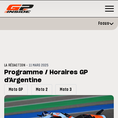
Focus
-
LA RÉDACTION
11 MARS 2025
Programme / Horaires GP
d'Argentine
GP
MOTO GP
stone : Horaires et
Zarco évite l'opération et vise 
Moto GP
Moto 2
Moto 3
amme du GP de Grande-
retour en septembre
gne