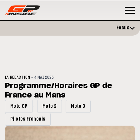
Focus
-
LA RÉDACTION
4 MAI 2025
Programme/Horaires GP de
France au Mans
GP
MOTO GP
stone : Horaires et
Zarco évite l'opération et vise 
Moto GP
Moto 2
Moto 3
amme du GP de Grande-
retour en septembre
gne
Pilotes Francais