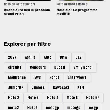
MOTO GP
MOTO 2
MOTO 3
MOTO GP
MOTO 2
MOTO 3
Quand aura lieu le prochain
Malaisie : Le programme
Grand Prix ?
modifié
Explorer par filtre
2027
Aprilia
Auto
BMW
CEV
circuits
Concours
Ducati
Emily Bondi
Endurance
EWC
Honda
Interviews
JuniorGP
Juniors
Kawasaki
KTM
Moto 2
Moto 3
Moto 4
Moto E
Moto GP
moto2
Moto3
motogp
motogp
mxgp