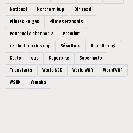
National
Northern Cup
Off road
Pilotes Belges
Pilotes Francais
Pourquoi s'abonner ?
Premium
red bull rookies cup
Résultats
Road Racing
Stats
sup
Superbike
Supermoto
Transferts
World SBK
World WCR
WorldWCR
WSBK
Yamaha