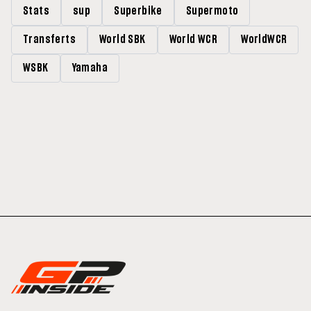
Stats
sup
Superbike
Supermoto
Transferts
World SBK
World WCR
WorldWCR
WSBK
Yamaha