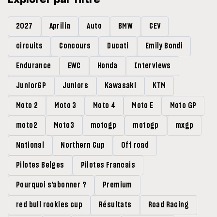
Explorer par filtre
2027
Aprilia
Auto
BMW
CEV
circuits
Concours
Ducati
Emily Bondi
Endurance
EWC
Honda
Interviews
JuniorGP
Juniors
Kawasaki
KTM
Moto 2
Moto 3
Moto 4
Moto E
Moto GP
moto2
Moto3
motogp
motogp
mxgp
National
Northern Cup
Off road
Pilotes Belges
Pilotes Francais
Pourquoi s'abonner ?
Premium
red bull rookies cup
Résultats
Road Racing