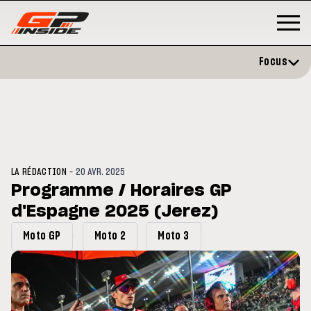
Focus
-
LA RÉDACTION
20 AVR. 2025
Programme / Horaires GP
d'Espagne 2025 (Jerez)
MOTO GP
s opéré avec succès de la
Silverstone : Horaires et
Moto GP
Moto 2
Moto 3
ule droite à Madrid
Programme du GP de Grande-
Bretagne