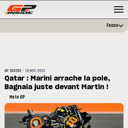
Focus
-
GP INSIDE
18 NOV. 2023
Qatar : Marini arrache la pole,
Bagnaia juste devant Martin !
P
MOTO GP
stone : Horaires et
Zarco évite l'opération et vise 
Moto GP
amme du GP de Grande-
retour en septembre
gne