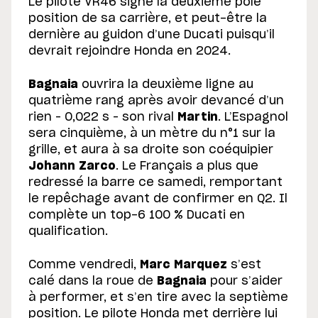
Le pilote VR46 signe la deuxième pole
position de sa carrière, et peut-être la
dernière au guidon d’une Ducati puisqu’il
devrait rejoindre Honda en 2024.
Bagnaia
ouvrira la deuxième ligne au
quatrième rang après avoir devancé d’un
rien – 0,022 s – son rival
Martin
. L’Espagnol
sera cinquième, à un mètre du n°1 sur la
grille, et aura à sa droite son coéquipier
Johann Zarco
. Le Français a plus que
redressé la barre ce samedi, remportant
le repêchage avant de confirmer en Q2. Il
complète un top-6 100 % Ducati en
qualification.
Comme vendredi,
Marc Marquez
s’est
calé dans la roue de
Bagnaia
pour s’aider
à performer, et s’en tire avec la septième
position. Le pilote Honda met derrière lui