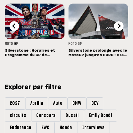
MOTO GP
MOTO GP
Silverstone : Horaires et
Silverstone prolonge avec le
Programme du GP de
MotoGP jusqu'en 2028 : « 11
Grande-Bretagne
vainqueurs différents en 11
Grands Prix »
Explorer par filtre
2027
Aprilia
Auto
BMW
CEV
circuits
Concours
Ducati
Emily Bondi
Endurance
EWC
Honda
Interviews