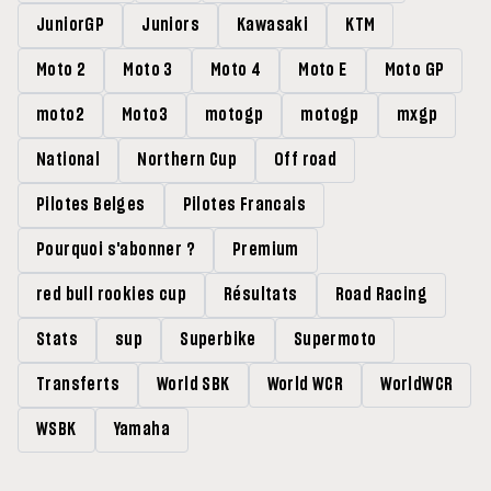
JuniorGP
Juniors
Kawasaki
KTM
Moto 2
Moto 3
Moto 4
Moto E
Moto GP
moto2
Moto3
motogp
motogp
mxgp
National
Northern Cup
Off road
Pilotes Belges
Pilotes Francais
Pourquoi s'abonner ?
Premium
red bull rookies cup
Résultats
Road Racing
Stats
sup
Superbike
Supermoto
Transferts
World SBK
World WCR
WorldWCR
WSBK
Yamaha