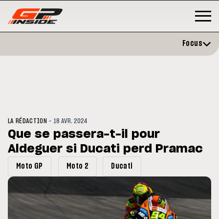
Focus
-
LA RÉDACTION
18 AVR. 2024
Que se passera-t-il pour
Aldeguer si Ducati perd Pramac
MOTO GP
s opéré avec succès de la
Silverstone : Horaires et
Moto GP
Moto 2
Ducati
ule droite à Madrid
Programme du GP de Grande-
Bretagne