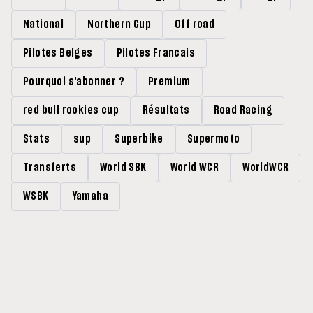
National
Northern Cup
Off road
Pilotes Belges
Pilotes Francais
Pourquoi s'abonner ?
Premium
red bull rookies cup
Résultats
Road Racing
Stats
sup
Superbike
Supermoto
Transferts
World SBK
World WCR
WorldWCR
WSBK
Yamaha