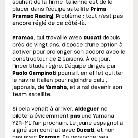
souhait de la firme italienne est de le
placer dans l'équipe satellite
Prima
Pramac Racing
. Problème : tout n'est pas
encore réglé de ce côté-là.
Pramac
, qui travaille avec
Ducati
depuis
près de vingt ans, dispose d'une option à
activer pour prolonger son accord avec le
constructeur de 2 saisons. À ce jour,
l'incertitude règne. L'équipe dirigée par
Paolo Campinoti
pourrait en effet quitter
le navire italien pour rejoindre celui,
japonais, de
Yamaha
, et ainsi devenir son
team satellite.
Si cela venait à arriver,
Aldeguer
ne
pilotera évidemment
pas
une Yamaha
YZR-M1 l'an prochain. Le jeune espagnol a
signé son contrat avec
Ducati
, et non
pas avec
Pramac
. En revanche, ses