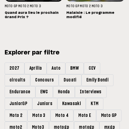
MOTO GP
MOTO 2
MOTO 3
MOTO GP
MOTO 2
MOTO 3
Quand aura lieu le prochain
Malaisie : Le programme
Grand Prix ?
modifié
Explorer par filtre
2027
Aprilia
Auto
BMW
CEV
circuits
Concours
Ducati
Emily Bondi
Endurance
EWC
Honda
Interviews
JuniorGP
Juniors
Kawasaki
KTM
Moto 2
Moto 3
Moto 4
Moto E
Moto GP
moto2
Moto3
motogp
motogp
mxgp