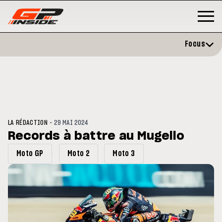
Focus
-
LA RÉDACTION
29 MAI 2024
Records à battre au Mugello
Moto GP
Moto 2
Moto 3
MOTO GP
s opéré avec succès de la
Silverstone : Horaires et
ule droite à Madrid
Programme du GP de Grande-
Bretagne