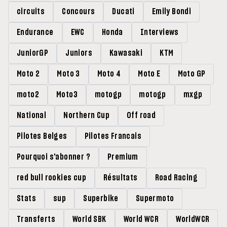
circuits
Concours
Ducati
Emily Bondi
Endurance
EWC
Honda
Interviews
JuniorGP
Juniors
Kawasaki
KTM
Moto 2
Moto 3
Moto 4
Moto E
Moto GP
moto2
Moto3
motogp
motogp
mxgp
National
Northern Cup
Off road
Pilotes Belges
Pilotes Francais
Pourquoi s'abonner ?
Premium
red bull rookies cup
Résultats
Road Racing
Stats
sup
Superbike
Supermoto
Transferts
World SBK
World WCR
WorldWCR