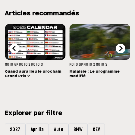
Articles recommandés
MOTO GP
MOTO 2
MOTO 3
MOTO GP
MOTO 2
MOTO 3
Quand aura lieu le prochain
Malaisie : Le programme
Grand Prix ?
modifié
Explorer par filtre
2027
Aprilia
Auto
BMW
CEV