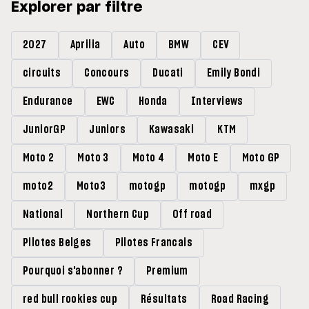
Explorer par filtre
2027
Aprilia
Auto
BMW
CEV
circuits
Concours
Ducati
Emily Bondi
Endurance
EWC
Honda
Interviews
JuniorGP
Juniors
Kawasaki
KTM
Moto 2
Moto 3
Moto 4
Moto E
Moto GP
moto2
Moto3
motogp
motogp
mxgp
National
Northern Cup
Off road
Pilotes Belges
Pilotes Francais
Pourquoi s'abonner ?
Premium
red bull rookies cup
Résultats
Road Racing