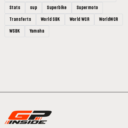
Stats
sup
Superbike
Supermoto
Transferts
World SBK
World WCR
WorldWCR
WSBK
Yamaha