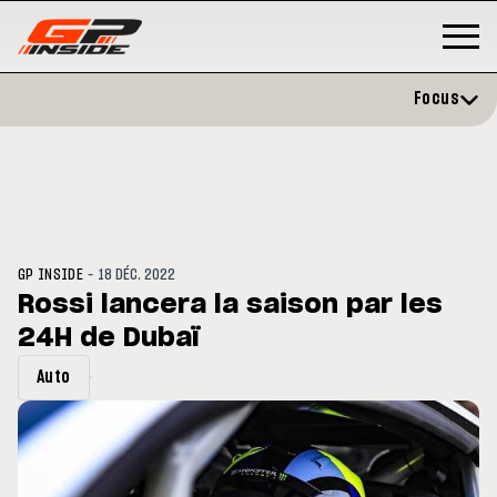
Focus
-
GP INSIDE
18 DÉC. 2022
Rossi lancera la saison par les
24H de Dubaï
GP
MOTO GP
stone : Horaires et
Zarco évite l'opération et vise 
Auto
amme du GP de Grande-
retour en septembre
gne