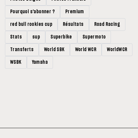
Pourquoi s'abonner ?
Premium
red bull rookies cup
Résultats
Road Racing
Stats
sup
Superbike
Supermoto
Transferts
World SBK
World WCR
WorldWCR
WSBK
Yamaha