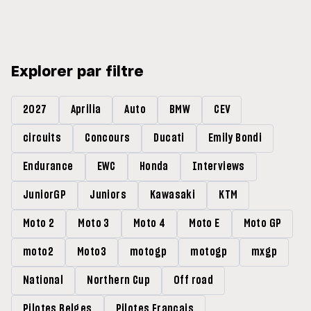
Explorer par filtre
2027
Aprilia
Auto
BMW
CEV
circuits
Concours
Ducati
Emily Bondi
Endurance
EWC
Honda
Interviews
JuniorGP
Juniors
Kawasaki
KTM
Moto 2
Moto 3
Moto 4
Moto E
Moto GP
moto2
Moto3
motogp
motogp
mxgp
National
Northern Cup
Off road
Pilotes Belges
Pilotes Francais