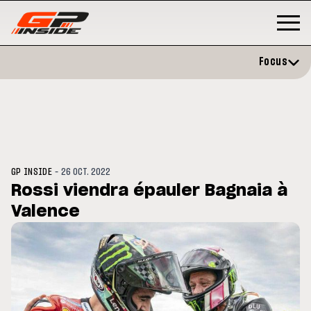
Focus
-
GP INSIDE
26 OCT. 2022
Rossi viendra épauler Bagnaia à
Valence
MOTO GP
Horaires et
Zarco évite l'opération et vise un
 GP de Grande-
retour en septembre