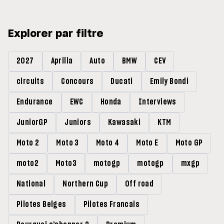
Explorer par filtre
2027
Aprilia
Auto
BMW
CEV
circuits
Concours
Ducati
Emily Bondi
Endurance
EWC
Honda
Interviews
JuniorGP
Juniors
Kawasaki
KTM
Moto 2
Moto 3
Moto 4
Moto E
Moto GP
moto2
Moto3
motogp
motogp
mxgp
National
Northern Cup
Off road
Pilotes Belges
Pilotes Francais