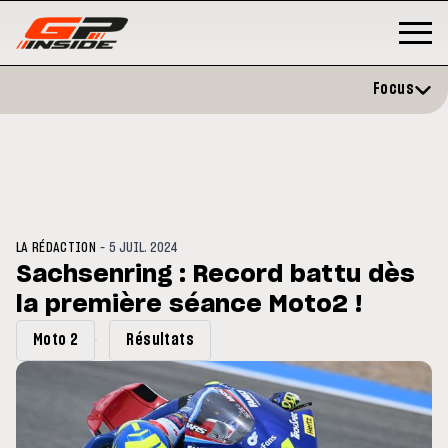
Focus
-
LA RÉDACTION
5 JUIL. 2024
Sachsenring : Record battu dès
la première séance Moto2 !
GP
MOTO GP
rstone : Horaires et
Zarco évite l'opération et vise
Moto 2
Résultats
amme du GP de Grande-
retour en septembre
agne