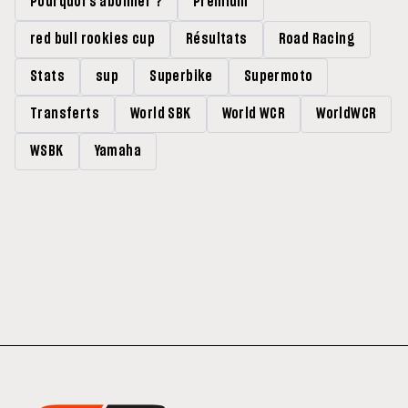
Pourquoi s'abonner ?
Premium
red bull rookies cup
Résultats
Road Racing
Stats
sup
Superbike
Supermoto
Transferts
World SBK
World WCR
WorldWCR
WSBK
Yamaha