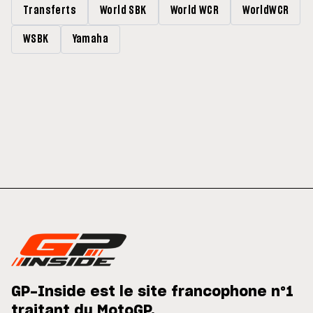
Transferts
World SBK
World WCR
WorldWCR
WSBK
Yamaha
GP-Inside est le site francophone n°1
traitant du MotoGP.