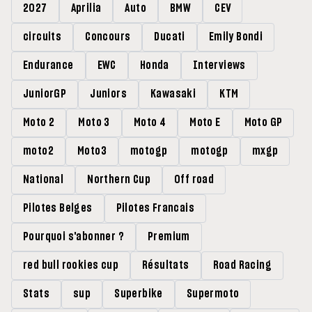
2027
Aprilia
Auto
BMW
CEV
circuits
Concours
Ducati
Emily Bondi
Endurance
EWC
Honda
Interviews
JuniorGP
Juniors
Kawasaki
KTM
Moto 2
Moto 3
Moto 4
Moto E
Moto GP
moto2
Moto3
motogp
motogp
mxgp
National
Northern Cup
Off road
Pilotes Belges
Pilotes Francais
Pourquoi s'abonner ?
Premium
red bull rookies cup
Résultats
Road Racing
Stats
sup
Superbike
Supermoto