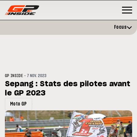
Focus
-
GP INSIDE
7 NOV. 2023
Sepang : Stats des pilotes avant
le GP 2023
P
MOTO GP
stone : Horaires et
Zarco évite l'opération et vise 
Moto GP
amme du GP de Grande-
retour en septembre
gne