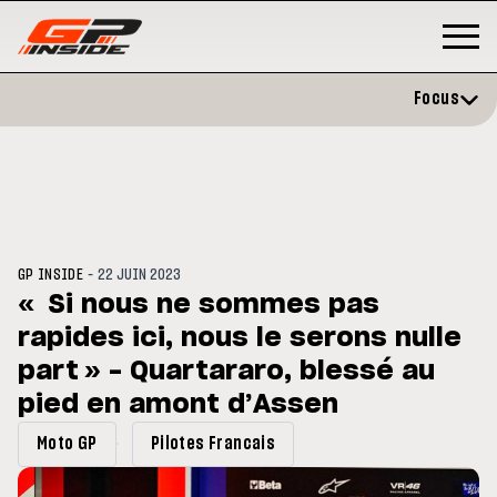
Focus
-
GP INSIDE
22 JUIN 2023
« Si nous ne sommes pas
rapides ici, nous le serons nulle
GP
MOTO GP
stone : Horaires et
part » - Quartararo, blessé au
Zarco évite l'opération et vise 
amme du GP de Grande-
retour en septembre
gne
pied en amont d’Assen
Moto GP
Pilotes Francais