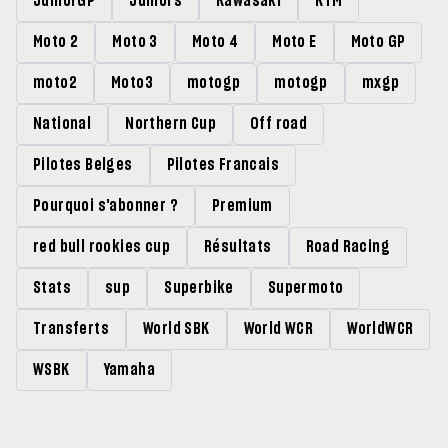
JuniorGP
Juniors
Kawasaki
KTM
Moto 2
Moto 3
Moto 4
Moto E
Moto GP
moto2
Moto3
motogp
motogp
mxgp
National
Northern Cup
Off road
Pilotes Belges
Pilotes Francais
Pourquoi s'abonner ?
Premium
red bull rookies cup
Résultats
Road Racing
Stats
sup
Superbike
Supermoto
Transferts
World SBK
World WCR
WorldWCR
WSBK
Yamaha