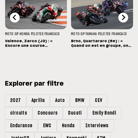
MOTO GP
HONDA
PILOTES FRANCAIS
MOTO GP
YAMAHA
PILOTES FRANCAIS
Valence, Zarco (J3) : «
Brno, Quartararo (6e) : «
Encore une course
Quand on est en groupe, on
mouvementée... Désolé pour
souffre »
Pecco »
Explorer par filtre
2027
Aprilia
Auto
BMW
CEV
circuits
Concours
Ducati
Emily Bondi
Endurance
EWC
Honda
Interviews