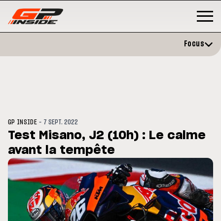
Focus
-
GP INSIDE
7 SEPT. 2022
Test Misano, J2 (10h) : Le calme
avant la tempête
MOTO GP
s opéré avec succès de la
Silverstone : Horaires et
ule droite à Madrid
Programme du GP de Grande-
Bretagne