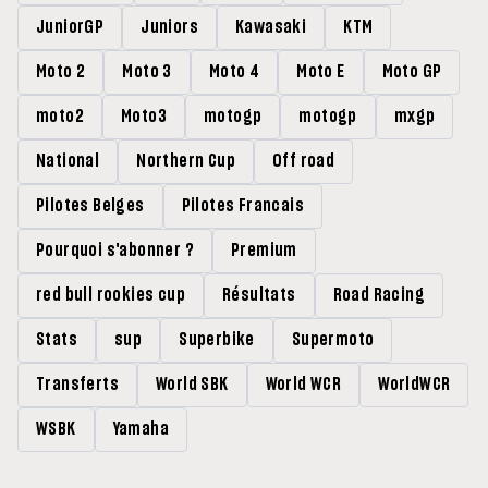
JuniorGP
Juniors
Kawasaki
KTM
Moto 2
Moto 3
Moto 4
Moto E
Moto GP
moto2
Moto3
motogp
motogp
mxgp
National
Northern Cup
Off road
Pilotes Belges
Pilotes Francais
Pourquoi s'abonner ?
Premium
red bull rookies cup
Résultats
Road Racing
Stats
sup
Superbike
Supermoto
Transferts
World SBK
World WCR
WorldWCR
WSBK
Yamaha